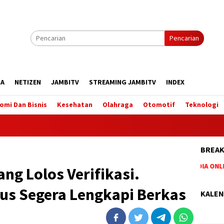
Pencarian
IA
NETIZEN
JAMBITV
STREAMING JAMBITV
INDEX
omi Dan Bisnis
Kesehatan
Olahraga
Otomotif
Teknologi
BREAK
BERITA TERUPDATE HANYA DI WEBSITE (MEDIA ONLINE
ng Lolos Verifikasi.
ius Segera Lengkapi Berkas
KALEN