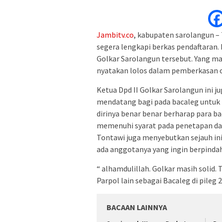
Jambitv.co
, kabupaten sarolangun – T
segera lengkapi berkas pendaftaran. 
Golkar Sarolangun tersebut. Yang man
nyatakan lolos dalam pemberkasan o
Ketua Dpd II Golkar Sarolangun ini j
mendatang bagi pada bacaleg untuk 
dirinya benar benar berharap para ba
memenuhi syarat pada penetapan daf
Tontawi juga menyebutkan sejauh ini u
ada anggotanya yang ingin berpindah
“ alhamdulillah. Golkar masih solid
Parpol lain sebagai Bacaleg di pile
BACAAN LAINNYA