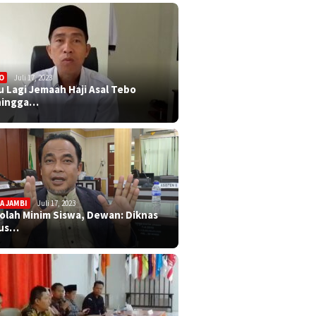
O
Juli 17, 2023
u Lagi Jemaah Haji Asal Tebo
ningga…
A JAMBI
Juli 17, 2023
olah Minim Siswa, Dewan: Diknas
rus…