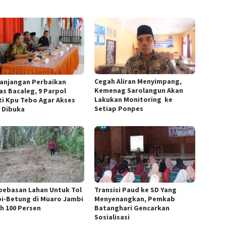
Cegah Aliran Menyimpang,
anjangan Perbaikan
Kemenag Sarolangun Akan
as Bacaleg, 9 Parpol
Lakukan Monitoring ke
ti Kpu Tebo Agar Akses
Setiap Ponpes
n Dibuka
ebasan Lahan Untuk Tol
Transisi Paud ke SD Yang
i-Betung di Muaro Jambi
Menyenangkan, Pemkab
h 100 Persen
Batanghari Gencarkan
Sosialisasi