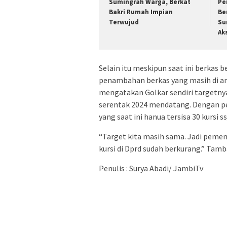
Sumingrah Warga, Berkat
Pe
Bakri Rumah Impian
Be
Terwujud
Su
Ak
Selain itu meskipun saat ini berkas b
penambahan berkas yang masih di an
mengatakan Golkar sendiri targetny
serentak 2024 mendatang. Dengan pe
yang saat ini hanua tersisa 30 kursi ss
“Target kita masih sama. Jadi pem
kursi di Dprd sudah berkurang.” Tam
Penulis : Surya Abadi/ JambiTv