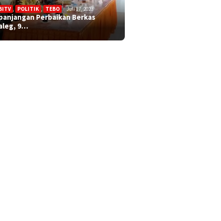
BITV
,
POLITIK
,
TEBO
Juli 17, 2023
panjangan Perbaikan Berkas
aleg, 9…