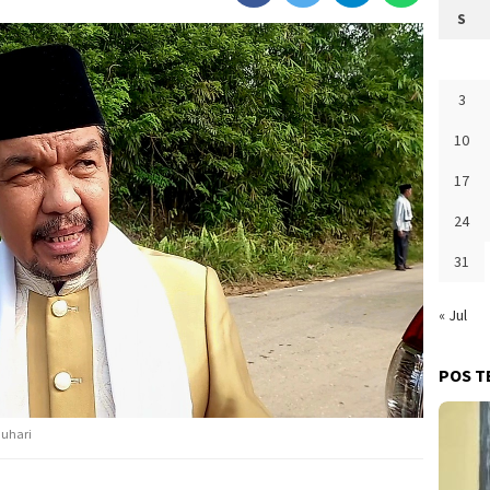
S
3
10
17
24
31
« Jul
POS T
auhari