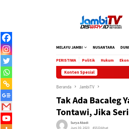
Loncat
ke
konten
MELAYU JAMBI
NUSANTARA
DUN
PERISTIWA
Politik
Hukum
Ekon
Konten Spesial
Beranda
JambiTV
Tak Ada Bacaleg Ya
Tontawi, Jika Ser
Surya Abadi
Juni 30, 2023
455 Dilihat