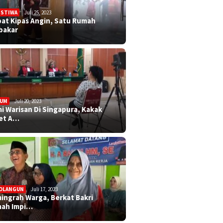
ISTIWA
Juli 25, 2023
bat Kipas Angin, Satu Rumah
bakar
KUM
Juli 20, 2023
i Warisan Di Singapura, Kakak
et A…
OLANGUN
Juli 17, 2023
ingrah Warga, Berkat Bakri
ah Impi…