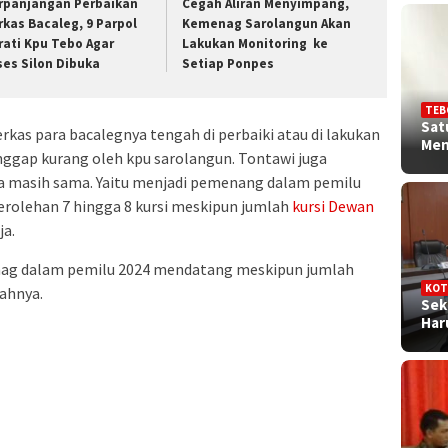
rpanjangan Perbaikan
Cegah Aliran Menyimpang,
rkas Bacaleg, 9 Parpol
Kemenag Sarolangun Akan
rati Kpu Tebo Agar
Lakukan Monitoring ke
ses Silon Dibuka
Setiap Ponpes
TEB
Sat
erkas para bacalegnya tengah di perbaiki atau di lakukan
Me
ggap kurang oleh kpu sarolangun. Tontawi juga
a masih sama. Yaitu menjadi pemenang dalam pemilu
rolehan 7 hingga 8 kursi meskipun jumlah
kursi Dewan
ja.
enag dalam pemilu 2024 mendatang meskipun jumlah
KOT
bahnya.
Sek
Ha