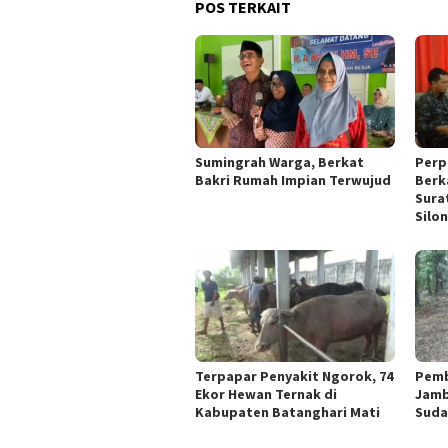
POS TERKAIT
Sumingrah Warga, Berkat
Perp
Bakri Rumah Impian Terwujud
Berk
Sura
Silo
Terpapar Penyakit Ngorok, 74
Pemb
Ekor Hewan Ternak di
Jamb
Kabupaten Batanghari Mati
Suda