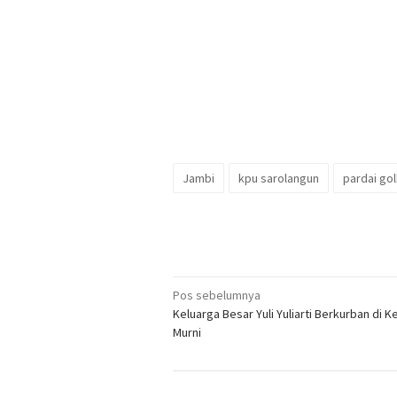
Jambi
kpu sarolangun
pardai gol
Navigasi
Pos sebelumnya
Keluarga Besar Yuli Yuliarti Berkurban di K
pos
Murni