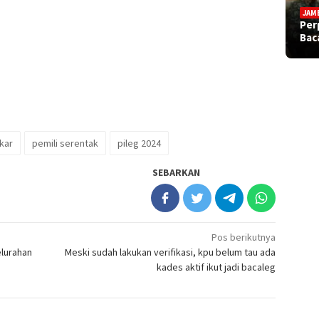
JAM
Per
Bac
kar
pemili serentak
pileg 2024
SEBARKAN
Pos berikutnya
elurahan
Meski sudah lakukan verifikasi, kpu belum tau ada
kades aktif ikut jadi bacaleg