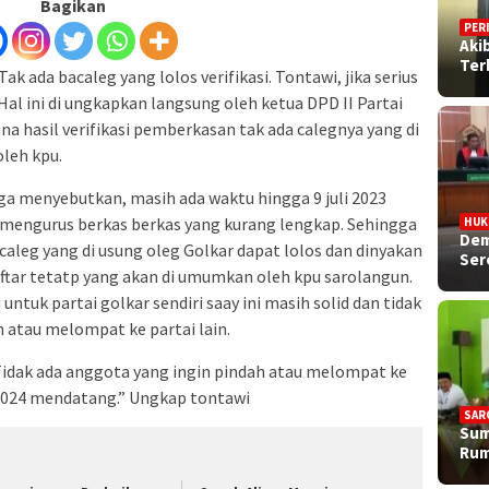
Bagikan
PER
Aki
Ter
ak ada bacaleg yang lolos verifikasi. Tontawi, jika serius
Hal ini di ungkapkan langsung oleh ketua DPD II Partai
a hasil verifikasi pemberkasan tak ada calegnya yang di
leh kpu.
uga menyebutkan, masih ada waktu hingga 9 juli 2023
mengurus berkas berkas yang kurang lengkap. Sehingga
HU
Dem
caleg yang di usung oleg Golkar dapat lolos dan dinyakan
Ser
tar tetatp yang akan di umumkan oleh kpu sarolangun.
ntuk partai golkar sendiri saay ini masih solid dan tidak
 atau melompat ke partai lain.
. Tidak ada anggota yang ingin pindah atau melompat ke
g 2024 mendatang.” Ungkap tontawi
SAR
Sum
Rum