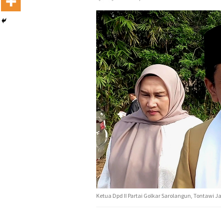
Ketua Dpd II Partai Golkar Sarolangun, Tontawi J