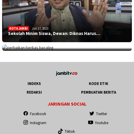
KOTA JAMBI
Juli 17, 2023
Sekolah Minim Siswa, Dewan: Diknas Harus…
JAMBITV
,
POLITIK
,
TEBO
Juli 17, 2023
Perpanjangan Perbaikan Berkas Bacaleg, 9…
INDEKS
KODE ETIK
REDAKSI
PEMBUATAN BERITA
JARINGAN SOCIAL
Facebook
Twitter
Instagram
Youtube
Tiktok