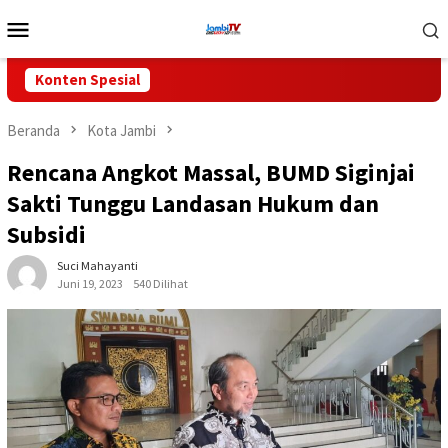
Loncat
Menu
ke
Mobile
konten
Konten Spesial
Beranda
Kota Jambi
Rencana Angkot Massal, BUMD Siginjai
Sakti Tunggu Landasan Hukum dan
Subsidi
Suci Mahayanti
Juni 19, 2023
540 Dilihat