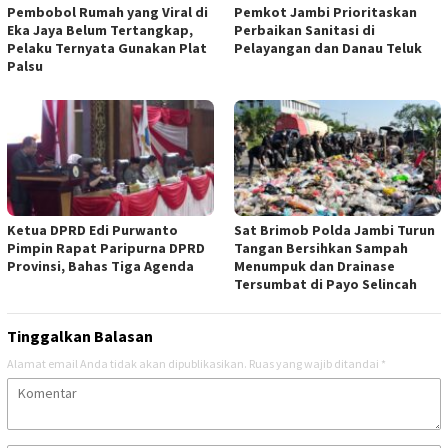
Pembobol Rumah yang Viral di
Pemkot Jambi Prioritaskan
Eka Jaya Belum Tertangkap,
Perbaikan Sanitasi di
Pelaku Ternyata Gunakan Plat
Pelayangan dan Danau Teluk
Palsu
Ketua DPRD Edi Purwanto
Sat Brimob Polda Jambi Turun
Pimpin Rapat Paripurna DPRD
Tangan Bersihkan Sampah
Provinsi, Bahas Tiga Agenda
Menumpuk dan Drainase
Tersumbat di Payo Selincah
Tinggalkan Balasan
Alamat email Anda tidak akan dipublikasikan.
Ruas yang wajib ditandai
*