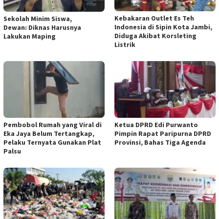
Kebakaran Outlet Es Teh
Sekolah Minim Siswa,
Indonesia di Sipin Kota Jambi,
Dewan: Diknas Harusnya
Diduga Akibat Korsleting
Lakukan Maping
Listrik
Pembobol Rumah yang Viral di
Ketua DPRD Edi Purwanto
Eka Jaya Belum Tertangkap,
Pimpin Rapat Paripurna DPRD
Pelaku Ternyata Gunakan Plat
Provinsi, Bahas Tiga Agenda
Palsu