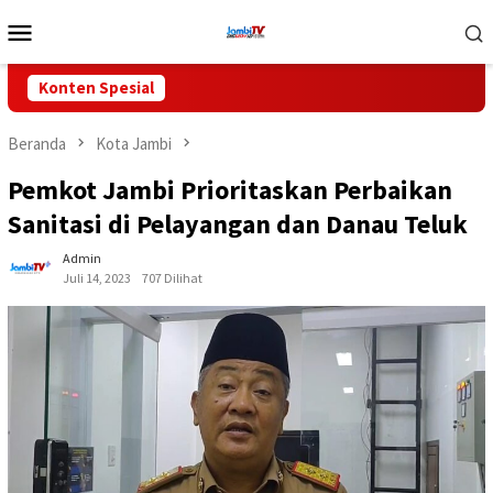
Loncat
Menu
ke
Mobile
konten
Konten Spesial
Beranda
Kota Jambi
Pemkot Jambi Prioritaskan Perbaikan
Sanitasi di Pelayangan dan Danau Teluk
Admin
Juli 14, 2023
707 Dilihat