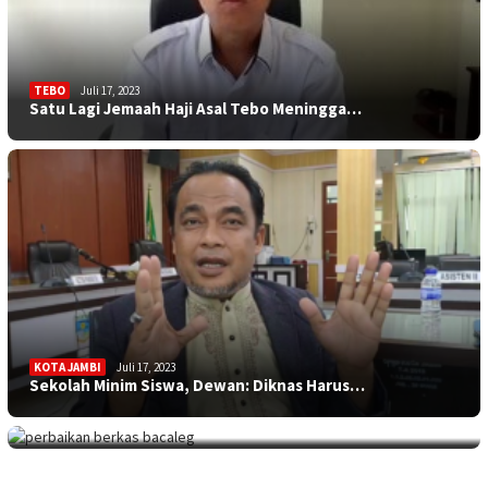
TEBO
Juli 17, 2023
Satu Lagi Jemaah Haji Asal Tebo Meningga…
KOTA JAMBI
Juli 17, 2023
Sekolah Minim Siswa, Dewan: Diknas Harus…
JAMBITV
,
POLITIK
,
TEBO
Juli 17, 2023
Perpanjangan Perbaikan Berkas Bacaleg, 9…