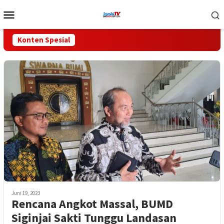
Loncat
Menu
ke
Mobile
konten
Konten Spesial
Juni 19, 2023
Rencana Angkot Massal, BUMD
Siginjai Sakti Tunggu Landasan