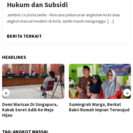
Hukum dan Subsidi
Jambitv.co,KotaJambi - Rencana peluncuran angkutan kota atau
angkot massal modern di Kota Jambi masih mengunggu […]
BERITA TERKAIT
HEADLINES
«
»
Sumingrah Warga, Berkat
Satu Lagi Jemaah Haji Asal
Bakri Rumah Impian Terwujud
Tebo Meninggal Dunia
TAG:
ANGKOT MASSAL