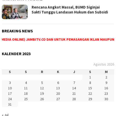
Rencana Angkot Massal, BUMD Siginjai
Sakti Tunggu Landasan Hukum dan Subsidi
BREAKING NEWS
EDIA ONLINE) JAMBITV.CO DAN UNTUK PEMASANGAN IKLAN MAUPUN PEM
KALENDER 2023
Agustus 2026
S
S
R
K
J
S
M
1
2
3
4
5
6
7
8
9
10
11
12
13
14
15
16
17
18
19
20
21
22
23
24
25
26
27
28
29
30
31
« Jul