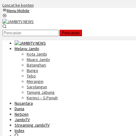
Loncat ke konten
Menu Mobile
Pencarian
Melayu Jambi
Kota Jambi
Muaro Jambi
Batanghari
Bungo
Tebo
Merangin
Sarolangun
Tanjung Jabung
Kerinci – S.Penuh
Nusantara
Dunia
Netizen
JambiTV
Streaming JambiTV
Index