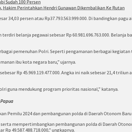
bi Sudah 100 Persen
, Hakim Perintahkan Hendri Gunawan Dikembalikan Ke Rutan
sar 34,03 persen atau Rp37.793.563.999.000. Di bandingkan pagu
terdiri belanja pegawai sebesar Rp 60.981.696.763.000. Belanja b
rbagai pemenuhan Polri. Seperti pengamanan berbagai kegiatan
anan ibu kota negara baru,” ujarnya.
besar Rp 45.969.119.477.000. Angka ini naik sebesar 21,4 triliun 
Polri guna mendukung program prioritas nasional,” katanya.
 Papua
ankan Pemilu 2024 dan pembangunan polda di Daerah Otonom Baru
2024 serta mempertimbangkan pembangunan polda di Daerah Oton
 Rp 49.587.488.718.000,” ungkapnya.