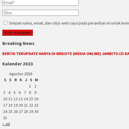
Simpan nama, email, dan situs web saya pada peramban ini untuk kom
Breaking News
BERITA TERUPDATE HANYA DI WEBSITE (MEDIA ONLINE) JAMBITV.CO 
Kalender 2023
Agustus 2026
S
S
R
K
J
S
M
1
2
3
4
5
6
7
8
9
10
11
12
13
14
15
16
17
18
19
20
21
22
23
24
25
26
27
28
29
30
31
« Jul