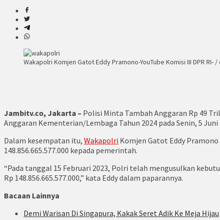
Wakapolri Komjen Gatot Eddy Pramono-YouTube Komisi III DPR RI- / 
Jambitv.co, Jakarta –
Polisi Minta Tambah Anggaran Rp 49 Tri
Anggaran Kementerian/Lembaga Tahun 2024 pada Senin, 5 Juni 
Dalam kesempatan itu,
Wakapolri
Komjen Gatot Eddy Pramono ya
148.856.665.577.000 kepada pemerintah.
“Pada tanggal 15 Februari 2023, Polri telah mengusulkan kebu
Rp 148.856.665.577.000,” kata Eddy dalam paparannya.
Bacaan Lainnya
Demi Warisan Di Singapura, Kakak Seret Adik Ke Meja Hijau