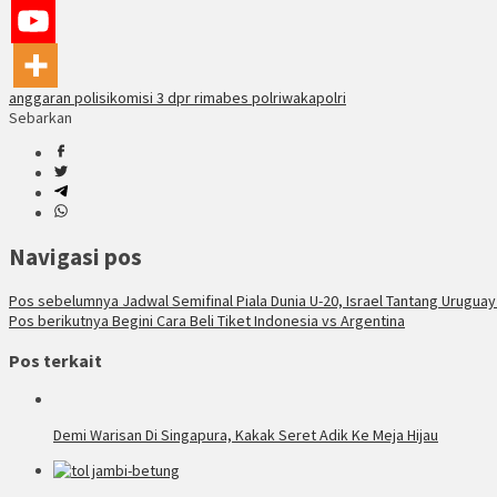
anggaran polisi
komisi 3 dpr ri
mabes polri
wakapolri
Sebarkan
Navigasi pos
Pos sebelumnya
Jadwal Semifinal Piala Dunia U-20, Israel Tantang Uruguay
Pos berikutnya
Begini Cara Beli Tiket Indonesia vs Argentina
Pos terkait
Demi Warisan Di Singapura, Kakak Seret Adik Ke Meja Hijau