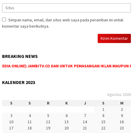
Simpan nama, email, dan situs web saya pada peramban ini untuk
komentar saya berikutnya.
BREAKING NEWS
DIA ONLINE) JAMBITV.CO DAN UNTUK PEMASANGAN IKLAN MAUPUN PEMES
KALENDER 2023
Agustus 2026
S
S
R
K
J
S
M
1
2
3
4
5
6
7
8
9
10
11
12
13
14
15
16
17
18
19
20
21
22
23