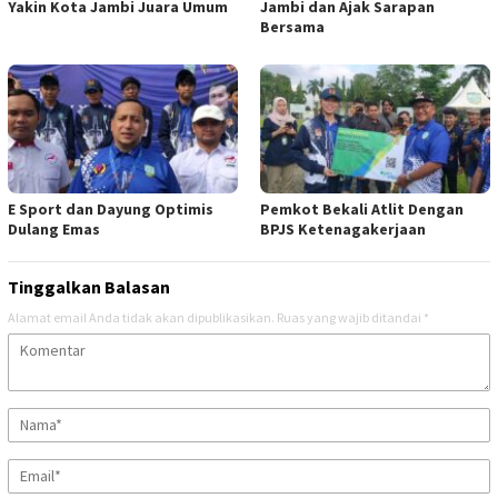
Yakin Kota Jambi Juara Umum
Jambi dan Ajak Sarapan
Bersama
E Sport dan Dayung Optimis
Pemkot Bekali Atlit Dengan
Dulang Emas
BPJS Ketenagakerjaan
Tinggalkan Balasan
Alamat email Anda tidak akan dipublikasikan.
Ruas yang wajib ditandai
*