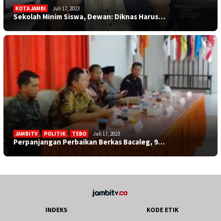
KOTA JAMBI
Juli 17, 2023
Sekolah Minim Siswa, Dewan: Diknas Harus…
JAMBITV
,
POLITIK
,
TEBO
Juli 17, 2023
Perpanjangan Perbaikan Berkas Bacaleg, 9…
INDEKS
KODE ETIK