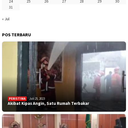
24
25
26
27
28
29
30
31
« Jul
POS TERBARU
PERISTIWA
Juli 25, 2023
Akibat Kipas Angin, Satu Rumah Terbakar