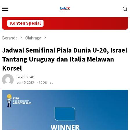
Loncat
Menu
ke
Mobile
konten
Konten Spesial
Beranda
Olahraga
Jadwal Semifinal Piala Dunia U-20, Israel
Tantang Uruguay dan Italia Melawan
Korsel
Bakhtiar AB
Juni 5, 2023
470 Dilihat