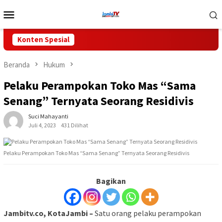
Loncat
Menu
ke
Mobile
konten
Konten Spesial
Beranda
Hukum
Pelaku Perampokan Toko Mas “Sama
Senang” Ternyata Seorang Residivis
Suci Mahayanti
Juli 4, 2023
431 Dilihat
Pelaku Perampokan Toko Mas “Sama Senang” Ternyata Seorang Residivis
Bagikan
Jambitv.co, KotaJambi –
Satu orang pelaku perampokan