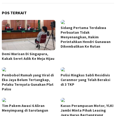
POS TERKAIT
Sidang Pertama Terdakwa
Perbuatan Tidak
Menyenangkan, Hakim
Perintahkan Hendri Gunawan
Dikembalikan Ke Rutan
Demi Warisan Di Singapura,
Kakak Seret Adik Ke Meja Hijau
Pembobol Rumah yang Viral di
Polisi Ringkus Sabli Residivis
Eka Jaya Belum Tertangkap,
Curanmor yang Telah Beraksi
Pelaku Ternyata Gunakan Plat
di 3 TKP
Palsu
Tim Pakem Awasi 6 Aliran
Kasus Perampasan Motor, YLKI
Menyimpang di Sarolangun
Jambi Minta Pihak Leasing
Juga Harus Bertanggung