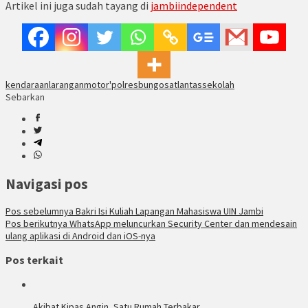
Artikel ini juga sudah tayang di
jambiindependent
kendaraan
larangan
motor'
polresbungo
satlantas
sekolah
Sebarkan
Navigasi pos
Pos sebelumnya
Bakri Isi Kuliah Lapangan Mahasiswa UIN Jambi
Pos berikutnya
WhatsApp meluncurkan Security Center dan mendesain
ulang aplikasi di Android dan iOS-nya
Pos terkait
Akibat Kipas Angin, Satu Rumah Terbakar