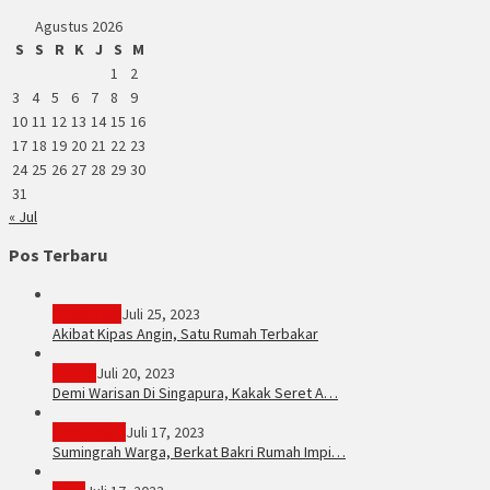
Agustus 2026
S
S
R
K
J
S
M
1
2
3
4
5
6
7
8
9
10
11
12
13
14
15
16
17
18
19
20
21
22
23
24
25
26
27
28
29
30
31
« Jul
Pos Terbaru
PERISTIWA
Juli 25, 2023
Akibat Kipas Angin, Satu Rumah Terbakar
Hukum
Juli 20, 2023
Demi Warisan Di Singapura, Kakak Seret A…
Sarolangun
Juli 17, 2023
Sumingrah Warga, Berkat Bakri Rumah Impi…