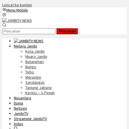
Loncat ke konten
Menu Mobile
Pencarian
Melayu Jambi
Kota Jambi
Muaro Jambi
Batanghari
Bungo
Tebo
Merangin
Sarolangun
Tanjung Jabung
Kerinci – S.Penuh
Nusantara
Dunia
Netizen
JambiTV
Streaming JambiTV
Index