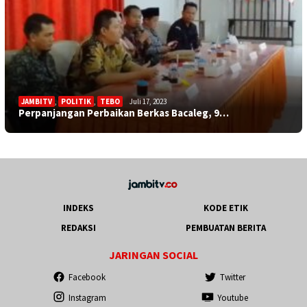
JAMBITV
,
POLITIK
,
TEBO
Juli 17, 2023
Perpanjangan Perbaikan Berkas Bacaleg, 9…
INDEKS
KODE ETIK
REDAKSI
PEMBUATAN BERITA
JARINGAN SOCIAL
Facebook
Twitter
Instagram
Youtube