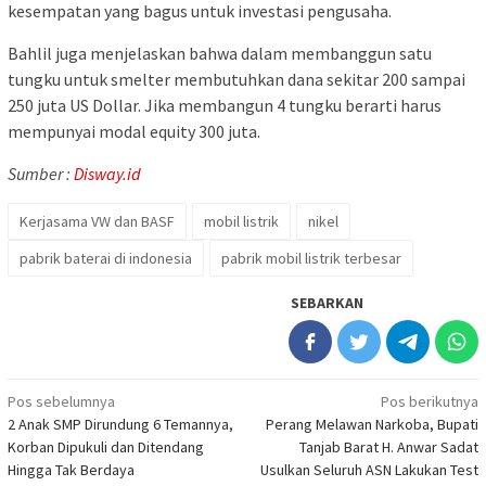
kesempatan yang bagus untuk investasi pengusaha.
Bahlil juga menjelaskan bahwa dalam membanggun satu
tungku untuk smelter membutuhkan dana sekitar 200 sampai
250 juta US Dollar. Jika membangun 4 tungku berarti harus
mempunyai modal equity 300 juta.
Sumber :
Disway.id
Kerjasama VW dan BASF
mobil listrik
nikel
pabrik baterai di indonesia
pabrik mobil listrik terbesar
SEBARKAN
Navigasi
Pos sebelumnya
Pos berikutnya
2 Anak SMP Dirundung 6 Temannya,
Perang Melawan Narkoba, Bupati
pos
Korban Dipukuli dan Ditendang
Tanjab Barat H. Anwar Sadat
Hingga Tak Berdaya
Usulkan Seluruh ASN Lakukan Test