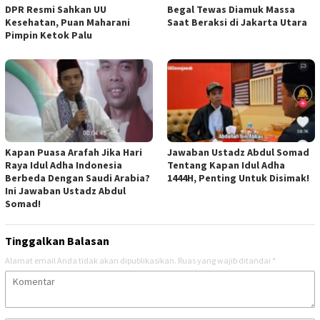
DPR Resmi Sahkan UU
Begal Tewas Diamuk Massa
Kesehatan, Puan Maharani
Saat Beraksi di Jakarta Utara
Pimpin Ketok Palu
Kapan Puasa Arafah Jika Hari
Jawaban Ustadz Abdul Somad
Raya Idul Adha Indonesia
Tentang Kapan Idul Adha
Berbeda Dengan Saudi Arabia?
1444H, Penting Untuk Disimak!
Ini Jawaban Ustadz Abdul
Somad!
Tinggalkan Balasan
Alamat email Anda tidak akan dipublikasikan.
Ruas yang wajib ditandai
*