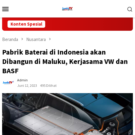
Loncat
Menu
ke
Mobile
konten
Konten Spesial
Beranda
Nusantara
Pabrik Baterai di Indonesia akan
Dibangun di Maluku, Kerjasama VW dan
BASF
Admin
Juni 12, 2023
495 Dilihat