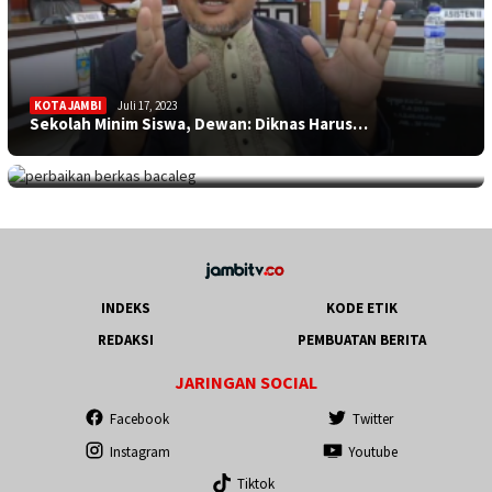
KOTA JAMBI
Juli 17, 2023
Sekolah Minim Siswa, Dewan: Diknas Harus…
JAMBITV
,
POLITIK
,
TEBO
Juli 17, 2023
Perpanjangan Perbaikan Berkas Bacaleg, 9…
INDEKS
KODE ETIK
REDAKSI
PEMBUATAN BERITA
JARINGAN SOCIAL
Facebook
Twitter
Instagram
Youtube
Tiktok