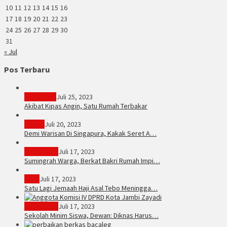
10
11
12
13
14
15
16
17
18
19
20
21
22
23
24
25
26
27
28
29
30
31
« Jul
Pos Terbaru
PERISTIWA
Juli 25, 2023
Akibat Kipas Angin, Satu Rumah Terbakar
Hukum
Juli 20, 2023
Demi Warisan Di Singapura, Kakak Seret A…
Sarolangun
Juli 17, 2023
Sumingrah Warga, Berkat Bakri Rumah Impi…
Tebo
Juli 17, 2023
Satu Lagi Jemaah Haji Asal Tebo Meningga…
Kota Jambi
Juli 17, 2023
Sekolah Minim Siswa, Dewan: Diknas Harus…