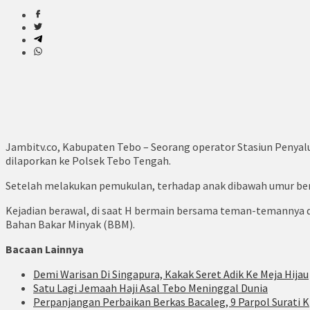
Jambitv.co, Kabupaten Tebo – Seorang operator Stasiun Penyal
dilaporkan ke Polsek Tebo Tengah.
Setelah melakukan pemukulan, terhadap anak dibawah umur beri
Kejadian berawal, di saat H bermain bersama teman-temannya 
Bahan Bakar Minyak (BBM).
Bacaan Lainnya
Demi Warisan Di Singapura, Kakak Seret Adik Ke Meja Hijau
Satu Lagi Jemaah Haji Asal Tebo Meninggal Dunia
Perpanjangan Perbaikan Berkas Bacaleg, 9 Parpol Surati K