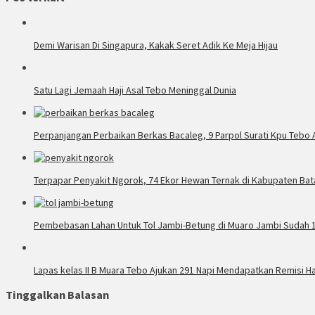
Demi Warisan Di Singapura, Kakak Seret Adik Ke Meja Hijau
Satu Lagi Jemaah Haji Asal Tebo Meninggal Dunia
Perpanjangan Perbaikan Berkas Bacaleg, 9 Parpol Surati Kpu Tebo 
Terpapar Penyakit Ngorok, 74 Ekor Hewan Ternak di Kabupaten Bat
Pembebasan Lahan Untuk Tol Jambi-Betung di Muaro Jambi Sudah 
Lapas kelas II B Muara Tebo Ajukan 291 Napi Mendapatkan Remisi H
Tinggalkan Balasan