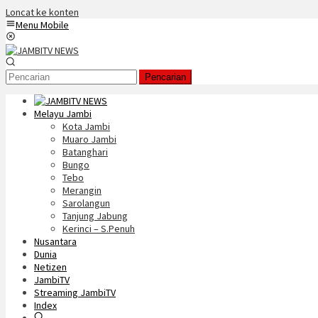
Loncat ke konten
Menu Mobile
Pencarian
Melayu Jambi
Kota Jambi
Muaro Jambi
Batanghari
Bungo
Tebo
Merangin
Sarolangun
Tanjung Jabung
Kerinci – S.Penuh
Nusantara
Dunia
Netizen
JambiTV
Streaming JambiTV
Index