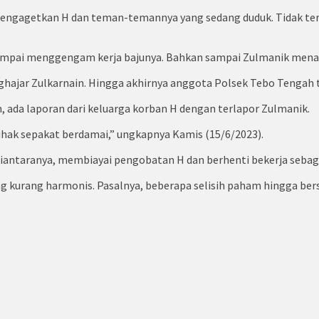
mengagetkan H dan teman-temannya yang sedang duduk. Tidak ter
ampai menggengam kerja bajunya. Bahkan sampai Zulmanik menan
hajar Zulkarnain. Hingga akhirnya anggota Polsek Tebo Tengah 
da laporan dari keluarga korban H dengan terlapor Zulmanik.
pihak sepakat berdamai,” ungkapnya Kamis (15/6/2023).
Diantaranya, membiayai pengobatan H dan berhenti bekerja sebag
kurang harmonis. Pasalnya, beberapa selisih paham hingga ber