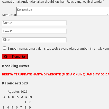
Alamat email Anda tidak akan dipublikasikan.
Ruas yang wajib ditandai
*
Komentar
Simpan nama, email, dan situs web saya pada peramban ini untuk kom
Breaking News
BERITA TERUPDATE HANYA DI WEBSITE (MEDIA ONLINE) JAMBITV.CO 
Kalender 2023
Agustus 2026
S
S
R
K
J
S
M
1
2
3
4
5
6
7
8
9