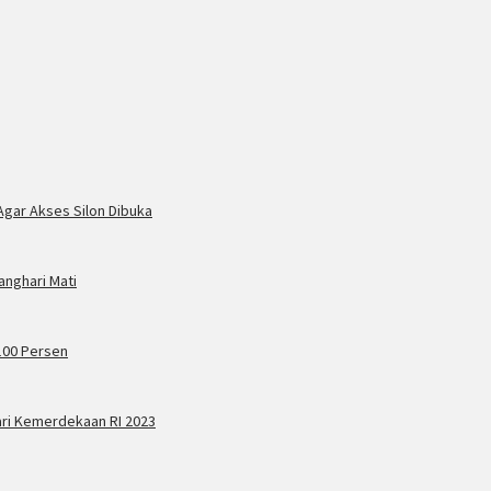
Agar Akses Silon Dibuka
anghari Mati
100 Persen
ari Kemerdekaan RI 2023