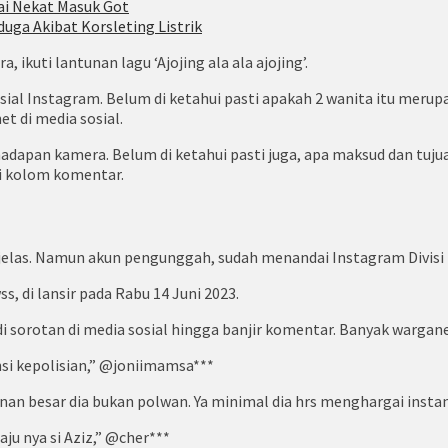
ai Nekat Masuk Got
duga Akibat Korsleting Listrik
ikuti lantunan lagu ‘Ajojing ala ala ajojing’.
sosial Instagram. Belum di ketahui pasti apakah 2 wanita itu meru
t di media sosial.
i hadapan kamera. Belum di ketahui pasti juga, apa maksud dan tu
di kolom komentar.
 jelas. Namun akun pengunggah, sudah menandai Instagram Divisi
, di lansir pada Rabu 14 Juni 2023.
di sorotan di media sosial hingga banjir komentar. Banyak warga
nsi kepolisian,” @joniimamsa***
nan besar dia bukan polwan. Ya minimal dia hrs menghargai instan
ju nya si Aziz,” @cher***