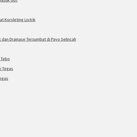
 Masuk Got
t Korsleting Listrik
dan Drainase Tersumbat di Payo Selincah
 Tebo
Tegas