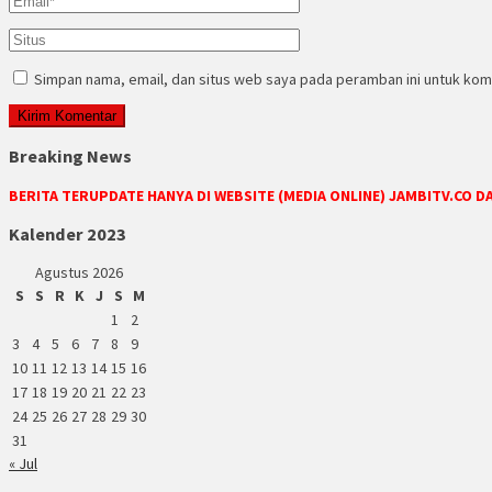
Simpan nama, email, dan situs web saya pada peramban ini untuk kom
Breaking News
BERITA TERUPDATE HANYA DI WEBSITE (MEDIA ONLINE) JAMBITV.CO 
Kalender 2023
Agustus 2026
S
S
R
K
J
S
M
1
2
3
4
5
6
7
8
9
10
11
12
13
14
15
16
17
18
19
20
21
22
23
24
25
26
27
28
29
30
31
« Jul