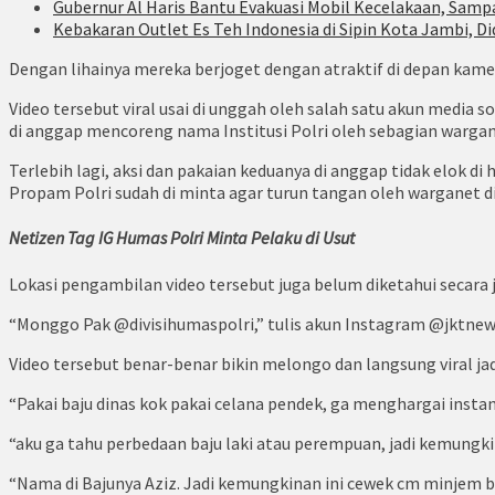
Gubernur Al Haris Bantu Evakuasi Mobil Kecelakaan, Samp
Kebakaran Outlet Es Teh Indonesia di Sipin Kota Jambi, Di
Dengan lihainya mereka berjoget dengan atraktif di depan kamera, 
Video tersebut viral usai di unggah oleh salah satu akun media 
di anggap mencoreng nama Institusi Polri oleh sebagian wargane
Terlebih lagi, aksi dan pakaian keduanya di anggap tidak elok d
Propam Polri sudah di minta agar turun tangan oleh warganet 
Netizen Tag IG Humas Polri Minta Pelaku di Usut
Lokasi pengambilan video tersebut juga belum diketahui secara
“Monggo Pak @divisihumaspolri,” tulis akun Instagram @jktnewss
Video tersebut benar-benar bikin melongo dan langsung viral ja
“Pakai baju dinas kok pakai celana pendek, ga menghargai insta
“aku ga tahu perbedaan baju laki atau perempuan, jadi kemungki
“Nama di Bajunya Aziz. Jadi kemungkinan ini cewek cm minjem ba