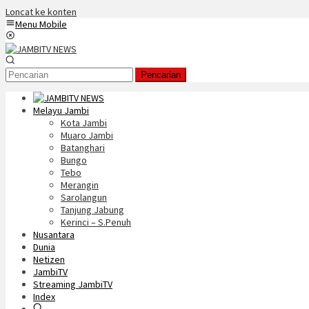
Loncat ke konten
Menu Mobile
Pencarian
Melayu Jambi
Kota Jambi
Muaro Jambi
Batanghari
Bungo
Tebo
Merangin
Sarolangun
Tanjung Jabung
Kerinci – S.Penuh
Nusantara
Dunia
Netizen
JambiTV
Streaming JambiTV
Index