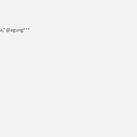
nya,” @agung***