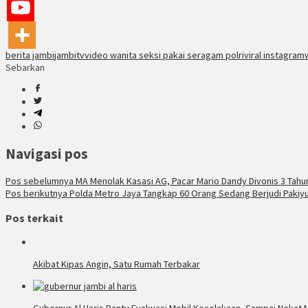
berita jambi
jambitv
video wanita seksi pakai seragam polri
viral instagram
Sebarkan
Navigasi pos
Pos sebelumnya
MA Menolak Kasasi AG, Pacar Mario Dandy Divonis 3 Tahun
Pos berikutnya
Polda Metro Jaya Tangkap 60 Orang Sedang Berjudi Pakiyu 
Pos terkait
Akibat Kipas Angin, Satu Rumah Terbakar