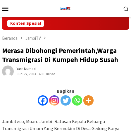
Loncat
Menu
ke
Mobile
konten
Konten Spesial
Beranda
JambiTV
Merasa Dibohongi Pemerintah,Warga
Transmigrasi Di Kumpeh Hidup Susah
Yasri Nurhadi
Juni 27, 2023
488 Dilihat
Bagikan
Jambitv.co, Muaro Jambi–Ratusan Kepala Keluarga
Transmigrasi Umum Yang Bermukim Di Desa Gedong Karya