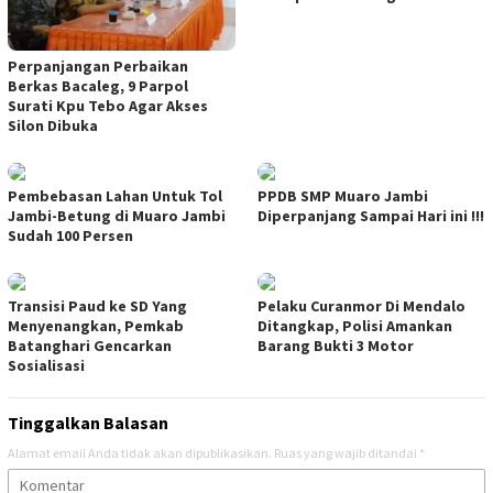
Perpanjangan Perbaikan
Berkas Bacaleg, 9 Parpol
Surati Kpu Tebo Agar Akses
Silon Dibuka
Pembebasan Lahan Untuk Tol
PPDB SMP Muaro Jambi
Jambi-Betung di Muaro Jambi
Diperpanjang Sampai Hari ini !!!
Sudah 100 Persen
Transisi Paud ke SD Yang
Pelaku Curanmor Di Mendalo
Menyenangkan, Pemkab
Ditangkap, Polisi Amankan
Batanghari Gencarkan
Barang Bukti 3 Motor
Sosialisasi
Tinggalkan Balasan
Alamat email Anda tidak akan dipublikasikan.
Ruas yang wajib ditandai
*