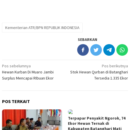
Kementerian ATR/BPN REPUBLIK INDONESIA
SEBARKAN
Navigasi
Pos sebelumnya
Pos berikutnya
Hewan Kurban Di Muaro Jambi
Stok Hewan Qurban di Batanghari
pos
Surplus Mencapai RIbuan Ekor
Tersedia 1.335 Ekor
POS TERKAIT
Terpapar Penyakit Ngorok, 74
Ekor Hewan Ternak di
Kabupaten Batanghari Mati