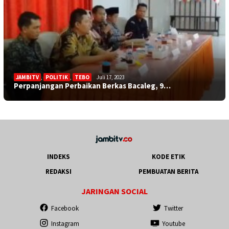
JAMBITV
,
POLITIK
,
TEBO
Juli 17, 2023
Perpanjangan Perbaikan Berkas Bacaleg, 9…
INDEKS
KODE ETIK
REDAKSI
PEMBUATAN BERITA
JARINGAN SOCIAL
Facebook
Twitter
Instagram
Youtube