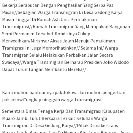
Bekerja Serabutan Dengan Penghasilan Yang Serba Pas
Pasan//Sebagian Warga Transmigran Di Desa Gedong Karya
Masih Tinggal Di Rumah Asli Unit Permukiman
Transmigrasi//Rumah Transmigran Yang Merupakan Bangunan
Semi Permanen Tersebut Kondisinya Cukup
Menyedihkan/Mirisnya/ Akses Jalan Menuju Pemukiman
Tramigrasi Ini Juga Memprihatinkan// Selama Ini/ Warga
Transmigran Selalu Melakukan Perbaikan Jalan Secara
Swadaya//Warga Transmigran Berharap Presiden Joko Widodo
Dapat Turun Tangan Membantu Mereka//
Kami mohon bantuannya pak Jokowi dan mohon pengertian
pak jokowi.”ungkap ninggsih warga Transmigrasi
Sementara Dinas Tenaga Kerja Dan Transmigrasi Kabupaten
Muaro Jambi Turut Bersuara Terkait Keluhan Warga
Transmigran Di Desa Gedong Karya//Pihak Disnakertrans
Muaro Jambi Bersama Tim Du Hingga Kini Terus Berupaya Agar