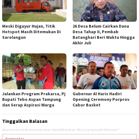
Meski Diguyur Hujan, Titik
26 Desa Belum Cairkan Dana
Hotspot Masih Ditemukan Di
Desa Tahap II, Pemkab
Sarolangun
Batanghari Beri Waktu Hingga
Akhir Juli
Jalankan Program Prakarsa, Pj
Gubernur Al Haris Hadiri
Bupati Tebo Aspan Tampung
Opening Ceremony Porprov
dan Serap Aspirasi Warga
Cabor Basket
Tinggalkan Balasan
Alamat email Anda tidak akan dipublikasikan.
Ruas yang wajib ditandai
*