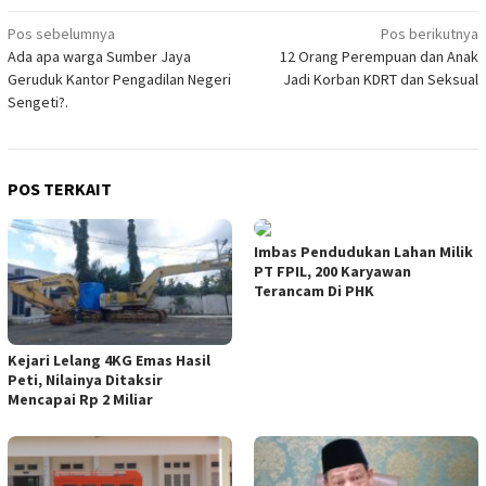
Navigasi
Pos sebelumnya
Pos berikutnya
Ada apa warga Sumber Jaya
12 Orang Perempuan dan Anak
pos
Geruduk Kantor Pengadilan Negeri
Jadi Korban KDRT dan Seksual
Sengeti?.
POS TERKAIT
Imbas Pendudukan Lahan Milik
PT FPIL, 200 Karyawan
Terancam Di PHK
Kejari Lelang 4KG Emas Hasil
Peti, Nilainya Ditaksir
Mencapai Rp 2 Miliar