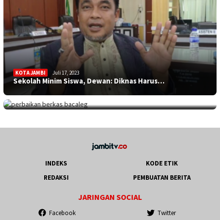
KOTA JAMBI
Juli 17, 2023
Sekolah Minim Siswa, Dewan: Diknas Harus…
JAMBITV
,
POLITIK
,
TEBO
Juli 17, 2023
Perpanjangan Perbaikan Berkas Bacaleg, 9…
INDEKS
KODE ETIK
REDAKSI
PEMBUATAN BERITA
JARINGAN SOCIAL
Facebook
Twitter