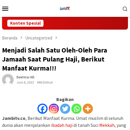
Loncat
Menu
ke
Mobile
konten
Konten Spesial
Beranda
Uncategorized
Menjadi Salah Satu Oleh-Oleh Para
Jamaah Saat Pulang Haji, Berikut
Manfaat Kurma!!!
Bakhtiar AB
Juni 6, 2023
446 Dilihat
Bagikan
Jambitv.co
, Berikut Manfaat Kurma. Umat muslim di seluruh
dunia akan menjalankan
ibadah haji
di tanah Suci
Mekkah
, yang