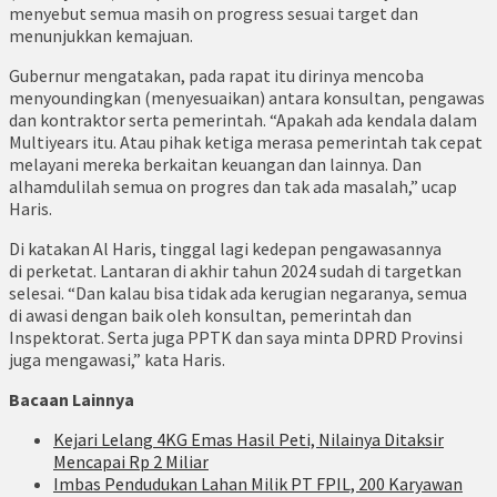
menyebut semua masih on progress sesuai target dan
menunjukkan kemajuan.
Gubernur mengatakan, pada rapat itu dirinya mencoba
menyoundingkan (menyesuaikan) antara konsultan, pengawas
dan kontraktor serta pemerintah. “Apakah ada kendala dalam
Multiyears itu. Atau pihak ketiga merasa pemerintah tak cepat
melayani mereka berkaitan keuangan dan lainnya. Dan
alhamdulilah semua on progres dan tak ada masalah,” ucap
Haris.
Di katakan Al Haris, tinggal lagi kedepan pengawasannya
di perketat. Lantaran di akhir tahun 2024 sudah di targetkan
selesai. “Dan kalau bisa tidak ada kerugian negaranya, semua
di awasi dengan baik oleh konsultan, pemerintah dan
Inspektorat. Serta juga PPTK dan saya minta DPRD Provinsi
juga mengawasi,” kata Haris.
Bacaan Lainnya
Kejari Lelang 4KG Emas Hasil Peti, Nilainya Ditaksir
Mencapai Rp 2 Miliar
Imbas Pendudukan Lahan Milik PT FPIL, 200 Karyawan