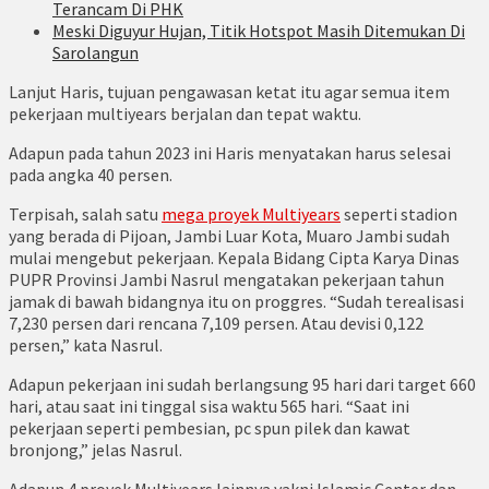
Terancam Di PHK
Meski Diguyur Hujan, Titik Hotspot Masih Ditemukan Di
Sarolangun
Lanjut Haris, tujuan pengawasan ketat itu agar semua item
pekerjaan multiyears berjalan dan tepat waktu.
Adapun pada tahun 2023 ini Haris menyatakan harus selesai
pada angka 40 persen.
Terpisah, salah satu
mega proyek Multiyears
seperti stadion
yang berada di Pijoan, Jambi Luar Kota, Muaro Jambi sudah
mulai mengebut pekerjaan. Kepala Bidang Cipta Karya Dinas
PUPR Provinsi Jambi Nasrul mengatakan pekerjaan tahun
jamak di bawah bidangnya itu on proggres. “Sudah terealisasi
7,230 persen dari rencana 7,109 persen. Atau devisi 0,122
persen,” kata Nasrul.
Adapun pekerjaan ini sudah berlangsung 95 hari dari target 660
hari, atau saat ini tinggal sisa waktu 565 hari. “Saat ini
pekerjaan seperti pembesian, pc spun pilek dan kawat
bronjong,” jelas Nasrul.