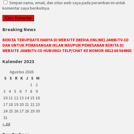
Simpan nama, email, dan situs web saya pada peramban ini untuk
komentar saya berikutnya.
Breaking News
BERITA TERUPDATE HANYA DI WEBSITE (MEDIA ONLINE) JAMBITV.CO
DAN UNTUK PEMASANGAN IKLAN MAUPUN PEMESANAN BERITA DI
WEBSITE JAMBITV.CO HUBUNGI TELP/CHAT KE NOMOR 0812 60 564903
Kalender 2023
Agustus 2026
S
S
R
K
J
S
M
1
2
3
4
5
6
7
8
9
10
11
12
13
14
15
16
17
18
19
20
21
22
23
24
25
26
27
28
29
30
31
« Jul