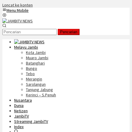
Loncat ke konten
Menu Mobile
Pencarian
Melayu Jambi
Kota Jambi
Muaro Jambi
Batanghari
Bungo
Tebo
Merangin
Sarolangun
Tanjung Jabung
Kerinci – S.Penuh
Nusantara
Dunia
Netizen
JambiTV
Streaming JambiTV
Index