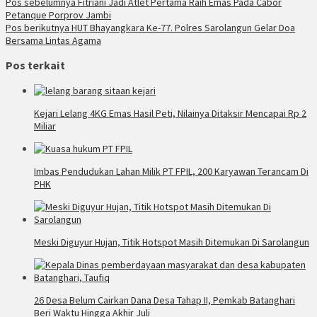
Pos sebelumnya
Fitriani Jadi Atlet Pertama Raih Emas Pada Cabor
Petanque Porprov Jambi
Pos berikutnya
HUT Bhayangkara Ke-77. Polres Sarolangun Gelar Doa
Bersama Lintas Agama
Pos terkait
Kejari Lelang 4KG Emas Hasil Peti, Nilainya Ditaksir Mencapai Rp 2
Miliar
Imbas Pendudukan Lahan Milik PT FPIL, 200 Karyawan Terancam Di
PHK
Meski Diguyur Hujan, Titik Hotspot Masih Ditemukan Di Sarolangun
26 Desa Belum Cairkan Dana Desa Tahap II, Pemkab Batanghari
Beri Waktu Hingga Akhir Juli