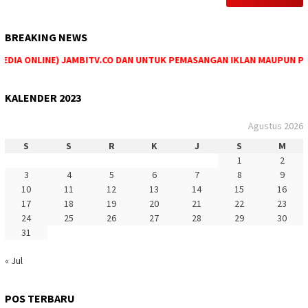
BREAKING NEWS
IA ONLINE) JAMBITV.CO DAN UNTUK PEMASANGAN IKLAN MAUPUN PEMES
KALENDER 2023
Agustus 2026
S
S
R
K
J
S
M
1
2
3
4
5
6
7
8
9
10
11
12
13
14
15
16
17
18
19
20
21
22
23
24
25
26
27
28
29
30
31
« Jul
POS TERBARU