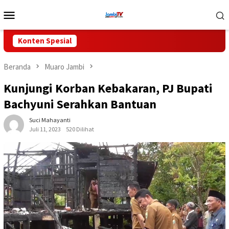
Loncat
Menu
ke
Mobile
konten
Konten Spesial
Beranda
Muaro Jambi
Kunjungi Korban Kebakaran, PJ Bupati
Bachyuni Serahkan Bantuan
Suci Mahayanti
Juli 11, 2023
520 Dilihat