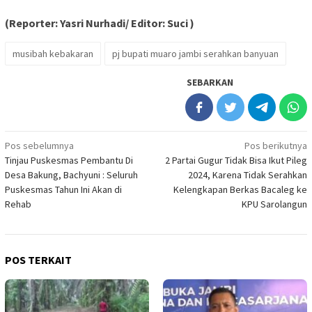
(Reporter:
Yasri
N
urhadi
/ Editor: Suci )
musibah kebakaran
pj bupati muaro jambi serahkan banyuan
SEBARKAN
Navigasi
Pos sebelumnya
Pos berikutnya
Tinjau Puskesmas Pembantu Di
2 Partai Gugur Tidak Bisa Ikut Pileg
pos
Desa Bakung, Bachyuni : Seluruh
2024, Karena Tidak Serahkan
Puskesmas Tahun Ini Akan di
Kelengkapan Berkas Bacaleg ke
Rehab
KPU Sarolangun
POS TERKAIT