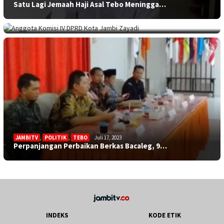
Satu Lagi Jemaah Haji Asal Tebo Meningga…
KOTA JAMBI
Juli 17, 2023
Sekolah Minim Siswa, Dewan: Diknas Harus…
JAMBITV
,
POLITIK
,
TEBO
Juli 17, 2023
Perpanjangan Perbaikan Berkas Bacaleg, 9…
INDEKS
KODE ETIK