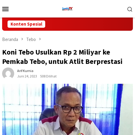
Loncat
Menu
ke
Mobile
konten
Konten Spesial
Beranda
Tebo
Koni Tebo Usulkan Rp 2 Miliyar ke
Pemkab Tebo, untuk Atlit Berprestasi
Arif Kurnia
Juni 24, 2023
508 Dilihat