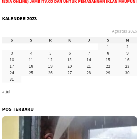
DIA ONLINE) JAMBITV.CO DAN UNTUK PEMASANGAN IKLAN MAUPUN PEME
KALENDER 2023
Agustus 2026
S
S
R
K
J
S
M
1
2
3
4
5
6
7
8
9
10
11
12
13
14
15
16
17
18
19
20
21
22
23
24
25
26
27
28
29
30
31
« Jul
POS TERBARU