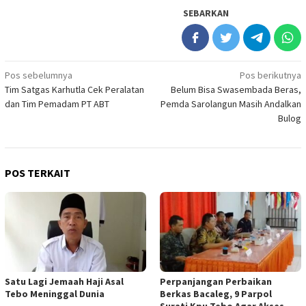
SEBARKAN
Navigasi
Pos sebelumnya
Pos berikutnya
Tim Satgas Karhutla Cek Peralatan
Belum Bisa Swasembada Beras,
pos
dan Tim Pemadam PT ABT
Pemda Sarolangun Masih Andalkan
Bulog
POS TERKAIT
Satu Lagi Jemaah Haji Asal
Perpanjangan Perbaikan
Tebo Meninggal Dunia
Berkas Bacaleg, 9 Parpol
Surati Kpu Tebo Agar Akses