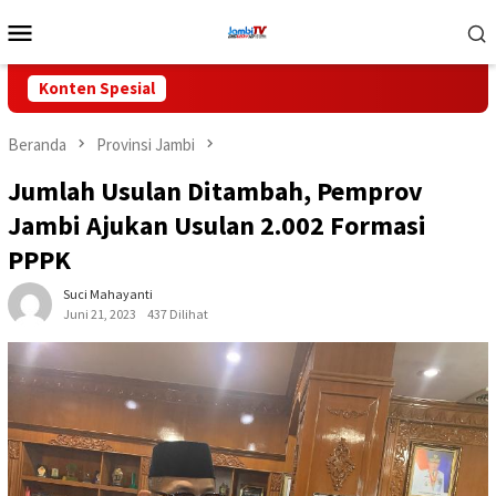
Loncat
Menu
ke
Mobile
konten
Konten Spesial
Beranda
Provinsi Jambi
Jumlah Usulan Ditambah, Pemprov
Jambi Ajukan Usulan 2.002 Formasi
PPPK
Suci Mahayanti
Juni 21, 2023
437 Dilihat