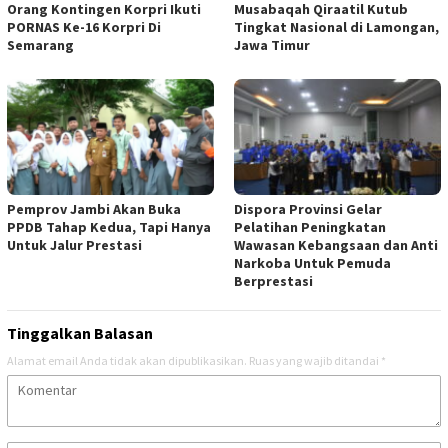
Orang Kontingen Korpri Ikuti
Musabaqah Qiraatil Kutub
PORNAS Ke-16 Korpri Di
Tingkat Nasional di Lamongan,
Semarang
Jawa Timur
Pemprov Jambi Akan Buka
Dispora Provinsi Gelar
PPDB Tahap Kedua, Tapi Hanya
Pelatihan Peningkatan
Untuk Jalur Prestasi
Wawasan Kebangsaan dan Anti
Narkoba Untuk Pemuda
Berprestasi
Tinggalkan Balasan
Alamat email Anda tidak akan dipublikasikan.
Ruas yang wajib ditandai
*