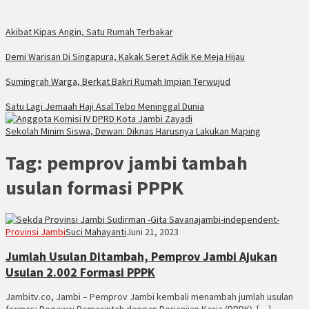
Akibat Kipas Angin, Satu Rumah Terbakar
Demi Warisan Di Singapura, Kakak Seret Adik Ke Meja Hijau
Sumingrah Warga, Berkat Bakri Rumah Impian Terwujud
Satu Lagi Jemaah Haji Asal Tebo Meninggal Dunia
Sekolah Minim Siswa, Dewan: Diknas Harusnya Lakukan Maping
Tag:
pemprov jambi tambah
usulan formasi PPPK
Provinsi Jambi
Suci Mahayanti
Juni 21, 2023
Jumlah Usulan Ditambah, Pemprov Jambi Ajukan
Usulan 2.002 Formasi PPPK
Jambitv.co, Jambi – Pemprov Jambi kembali menambah jumlah usulan
formasi Pegawai Pemerintah dengan Perjanjian Kerja (PPPK). […]