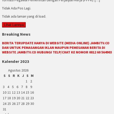
Tidak Ada Pos Lagi.
Tidak ada laman yang di load.
Lihat Lainnya
Breaking News
BERITA TERUPDATE HANYA DI WEBSITE (MEDIA ONLINE) JAMBITV.CO
DAN UNTUK PEMASANGAN IKLAN MAUPUN PEMESANAN BERITA DI
WEBSITE JAMBITV.CO HUBUNGI TELP/CHAT KE NOMOR 0812 60 564903
Kalender 2023
Agustus 2026
S
S
R
K
J
S
M
1
2
3
4
5
6
7
8
9
10
11
12
13
14
15
16
17
18
19
20
21
22
23
24
25
26
27
28
29
30
31