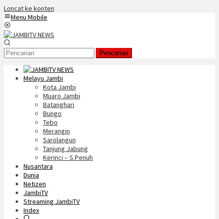
Loncat ke konten
Menu Mobile
Pencarian
Melayu Jambi
Kota Jambi
Muaro Jambi
Batanghari
Bungo
Tebo
Merangin
Sarolangun
Tanjung Jabung
Kerinci – S.Penuh
Nusantara
Dunia
Netizen
JambiTV
Streaming JambiTV
Index