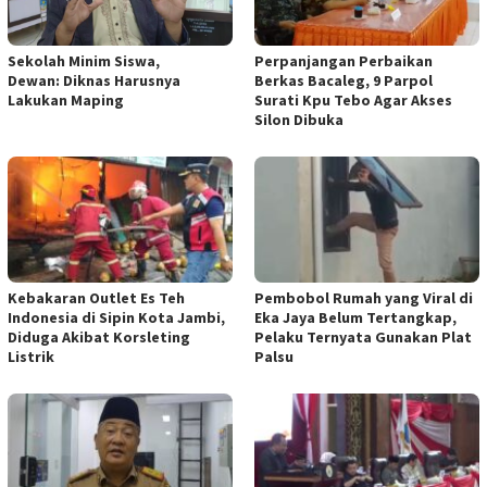
Sekolah Minim Siswa,
Perpanjangan Perbaikan
Dewan: Diknas Harusnya
Berkas Bacaleg, 9 Parpol
Lakukan Maping
Surati Kpu Tebo Agar Akses
Silon Dibuka
Kebakaran Outlet Es Teh
Pembobol Rumah yang Viral di
Indonesia di Sipin Kota Jambi,
Eka Jaya Belum Tertangkap,
Diduga Akibat Korsleting
Pelaku Ternyata Gunakan Plat
Listrik
Palsu