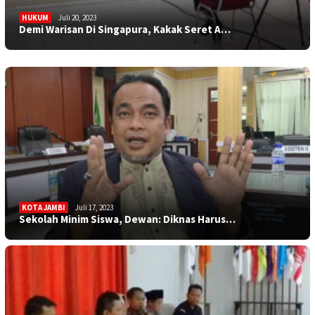
HUKUM
Juli 20, 2023
SAROLANGUN
Juli 17, 2023
Demi Warisan Di Singapura, Kakak Seret A…
TEBO
Juli 17, 2023
Sumingrah Warga, Berkat Bakri Rumah Impi…
Satu Lagi Jemaah Haji Asal Tebo Meningga…
KOTA JAMBI
Juli 17, 2023
Sekolah Minim Siswa, Dewan: Diknas Harus…