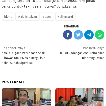
tampung setelah itu akan dilanjutkan diteruskan ke pihak
terkait untuk teknis selanjutnya,” pungkasnya.
bkmt
Majelis taklim
reses
Yuli yuliarti
SEBARKAN
Navigasi
Pos sebelumnya
Pos berikutnya
Kasus Dugaan Perkosaan Anak
10 CJH Cadangan Asal Tebo akan
pos
Dibawah Umur Masih Bergulir, 6
Diberangkatkan
Saksi Sudah Diperiksa
POS TERKAIT