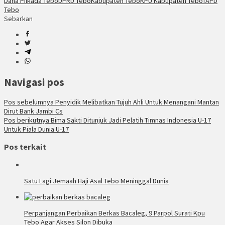
Dana Pilkada Tebo
DPRD Tebo
Kabupaten Tebo
KPU Kabupaten Tebo
TAPD
Tebo
Sebarkan
Navigasi pos
Pos sebelumnya
Penyidik Melibatkan Tujuh Ahli Untuk Menangani Mantan
Dirut Bank Jambi Cs
Pos berikutnya
Bima Sakti Ditunjuk Jadi Pelatih Timnas Indonesia U-17
Untuk Piala Dunia U-17
Pos terkait
Satu Lagi Jemaah Haji Asal Tebo Meninggal Dunia
Perpanjangan Perbaikan Berkas Bacaleg, 9 Parpol Surati Kpu
Tebo Agar Akses Silon Dibuka