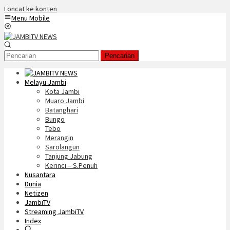
Loncat ke konten
Menu Mobile
Pencarian
Melayu Jambi
Kota Jambi
Muaro Jambi
Batanghari
Bungo
Tebo
Merangin
Sarolangun
Tanjung Jabung
Kerinci – S.Penuh
Nusantara
Dunia
Netizen
JambiTV
Streaming JambiTV
Index