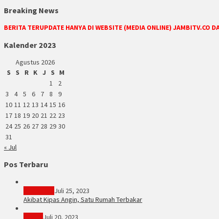
Breaking News
BERITA TERUPDATE HANYA DI WEBSITE (MEDIA ONLINE) JAMBITV.CO 
Kalender 2023
Agustus 2026
S
S
R
K
J
S
M
1
2
3
4
5
6
7
8
9
10
11
12
13
14
15
16
17
18
19
20
21
22
23
24
25
26
27
28
29
30
31
« Jul
Pos Terbaru
PERISTIWA
Juli 25, 2023
Akibat Kipas Angin, Satu Rumah Terbakar
Hukum
Juli 20, 2023