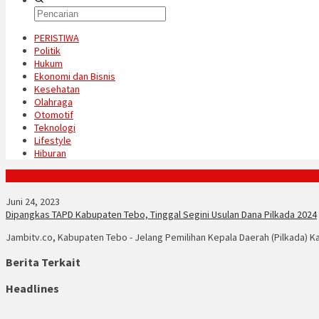
PERISTIWA
Politik
Hukum
Ekonomi dan Bisnis
Kesehatan
Olahraga
Otomotif
Teknologi
Lifestyle
Hiburan
Konten Spesial
Juni 24, 2023
Dipangkas TAPD Kabupaten Tebo, Tinggal Segini Usulan Dana Pilkada 2024
Jambitv.co, Kabupaten Tebo - Jelang Pemilihan Kepala Daerah (Pilkada) 
Berita Terkait
Headlines