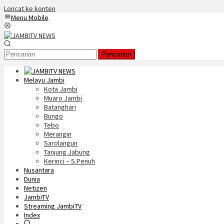
Loncat ke konten
Menu Mobile
Pencarian
Melayu Jambi
Kota Jambi
Muaro Jambi
Batanghari
Bungo
Tebo
Merangin
Sarolangun
Tanjung Jabung
Kerinci – S.Penuh
Nusantara
Dunia
Netizen
JambiTV
Streaming JambiTV
Index