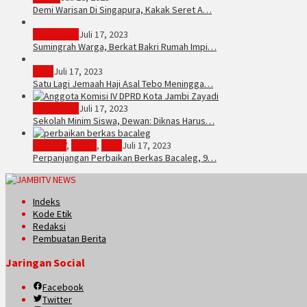
Demi Warisan Di Singapura, Kakak Seret A…
Sarolangun
Juli 17, 2023
Sumingrah Warga, Berkat Bakri Rumah Impi…
Tebo
Juli 17, 2023
Satu Lagi Jemaah Haji Asal Tebo Meningga…
Kota Jambi
Juli 17, 2023
Sekolah Minim Siswa, Dewan: Diknas Harus…
JambiTV
,
Politik
,
Tebo
Juli 17, 2023
Perpanjangan Perbaikan Berkas Bacaleg, 9…
Indeks
Kode Etik
Redaksi
Pembuatan Berita
Jaringan Social
Facebook
Twitter