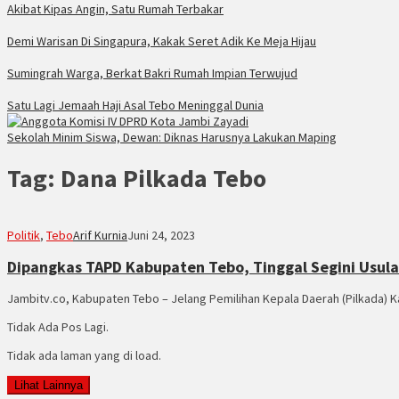
Akibat Kipas Angin, Satu Rumah Terbakar
Demi Warisan Di Singapura, Kakak Seret Adik Ke Meja Hijau
Sumingrah Warga, Berkat Bakri Rumah Impian Terwujud
Satu Lagi Jemaah Haji Asal Tebo Meninggal Dunia
Sekolah Minim Siswa, Dewan: Diknas Harusnya Lakukan Maping
Tag:
Dana Pilkada Tebo
Politik
,
Tebo
Arif Kurnia
Juni 24, 2023
Dipangkas TAPD Kabupaten Tebo, Tinggal Segini Usul
Jambitv.co, Kabupaten Tebo – Jelang Pemilihan Kepala Daerah (Pilkada) 
Tidak Ada Pos Lagi.
Tidak ada laman yang di load.
Lihat Lainnya