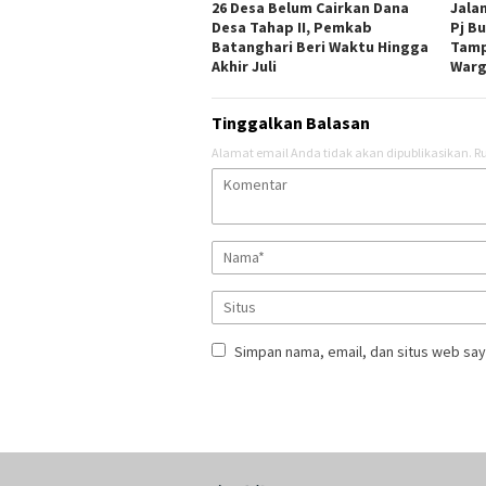
26 Desa Belum Cairkan Dana
Jala
Desa Tahap II, Pemkab
Pj B
Batanghari Beri Waktu Hingga
Tamp
Akhir Juli
War
Tinggalkan Balasan
Alamat email Anda tidak akan dipublikasikan.
Ru
Simpan nama, email, dan situs web say