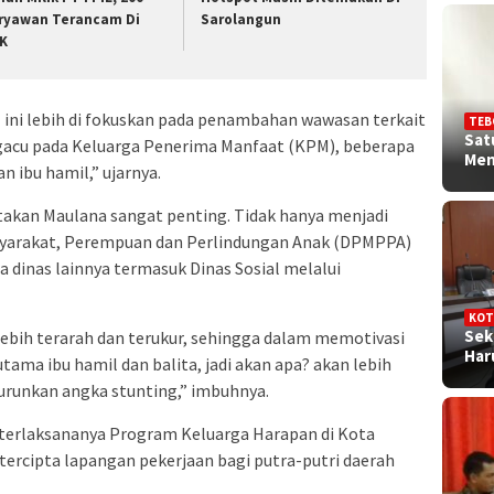
ryawan Terancam Di
Sarolangun
K
ini lebih di fokuskan pada penambahan wawasan terkait
TEB
Sat
ngacu pada Keluarga Penerima Manfaat (KPM), beberapa
Me
n ibu hamil,” ujarnya.
takan Maulana sangat penting. Tidak hanya menjadi
syarakat, Perempuan dan Perlindungan Anak (DPMPPA)
 dinas lainnya termasuk Dinas Sosial melalui
KOT
Sek
bih terarah dan terukur, sehingga dalam memotivasi
Ha
ama ibu hamil dan balita, jadi akan apa? akan lebih
runkan angka stunting,” imbuhnya.
terlaksananya Program Keluarga Harapan di Kota
tercipta lapangan pekerjaan bagi putra-putri daerah