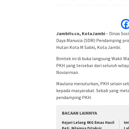
Jambitv.co, KotaJambi
– Dinas Sos
Daya Manusia (SDM) Pendamping prog
Hutan Kota M Sabki, Kota Jambi.
Bimtek ini di buka langsung Wakil W
PKH yang tersebar dari seluruh wila
Noviarman.
Maulana menuturkan, PKH selain se
kepada masyarakat. Sebab yang mela
pendamping PKH.
BACAAN LAINNYA
Kejari Lelang 4KG Emas Hasil
Im
Peti, Nilainya Ditaksir
La