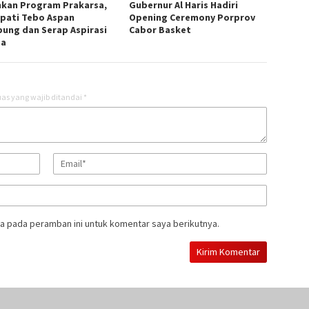
nkan Program Prakarsa,
Gubernur Al Haris Hadiri
upati Tebo Aspan
Opening Ceremony Porprov
ung dan Serap Aspirasi
Cabor Basket
ga
as yang wajib ditandai
*
a pada peramban ini untuk komentar saya berikutnya.