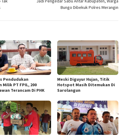
 Tak
Jadi Pengedar Sabu Antar Kabupaten, Warga
s
Bungo Dibekuk Polres Merangin
s Pendudukan
Meski Diguyur Hujan, Titik
 Milik PT FPIL, 200
Hotspot Masih Ditemukan Di
awan Terancam Di PHK
Sarolangun