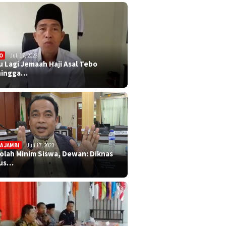
O
Juli 17, 2023
u Lagi Jemaah Haji Asal Tebo
ningga…
A JAMBI
Juli 17, 2023
olah Minim Siswa, Dewan: Diknas
rus…