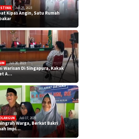
ISTIWA
Juli 25, 2023
bat Kipas Angin, Satu Rumah
bakar
KUM
Juli 20, 2023
i Warisan Di Singapura, Kakak
et A…
OLANGUN
Juli 17, 2023
ingrah Warga, Berkat Bakri
ah Impi…