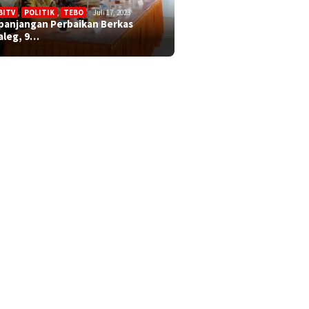
BITV
,
POLITIK
,
TEBO
Juli 17, 2023
panjangan Perbaikan Berkas
aleg, 9…