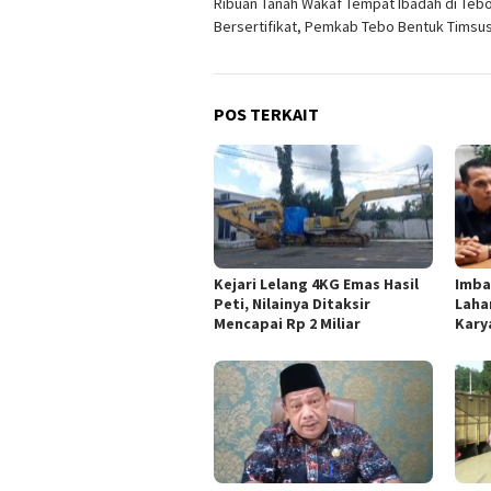
Ribuan Tanah Wakaf Tempat Ibadah di Tebo
pos
Bersertifikat, Pemkab Tebo Bentuk Timsu
POS TERKAIT
Kejari Lelang 4KG Emas Hasil
Imba
Peti, Nilainya Ditaksir
Lahan
Mencapai Rp 2 Miliar
Kary