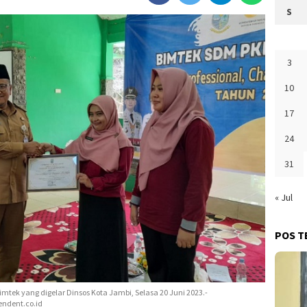
S
3
10
17
24
31
« Jul
POS T
tek yang digelar Dinsos Kota Jambi, Selasa 20 Juni 2023.-
endent.co.id