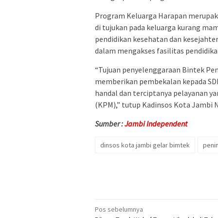
Program Keluarga Harapan merupaka
di tujukan pada keluarga kurang mam
pendidikan kesehatan dan kesejaht
dalam mengakses fasilitas pendidikan
“Tujuan penyelenggaraan Bintek Pe
memberikan pembekalan kepada SDM 
handal dan terciptanya pelayanan ya
(KPM),” tutup Kadinsos Kota Jambi 
Sumber :
Jambi Independent
dinsos kota jambi gelar bimtek
peni
Navigasi
Pos sebelumnya