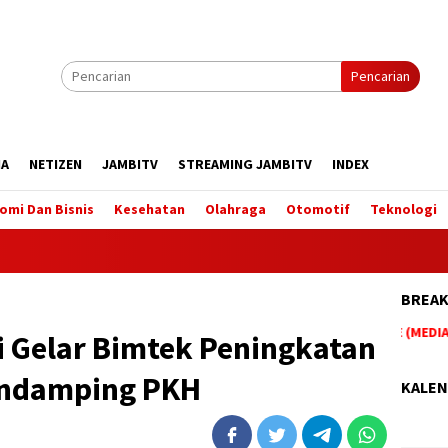
Pencarian
IA
NETIZEN
JAMBITV
STREAMING JAMBITV
INDEX
omi Dan Bisnis
Kesehatan
Olahraga
Otomotif
Teknologi
BREAK
BERITA TERUPDATE HANYA DI WEBSITE (MEDIA O
i Gelar Bimtek Peningkatan
endamping PKH
KALEN