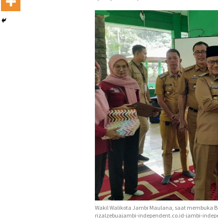
Wakil Walikota Jambi Maulana, saat membuka Bim
rizalzebuajambi-independent.co.id-jambi-indep