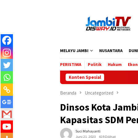
Loncat
ke
konten
MELAYU JAMBI
NUSANTARA
DUN
PERISTIWA
Politik
Hukum
Ekon
Konten Spesial
Beranda
Uncategorized
Dinsos Kota Jamb
Kapasitas SDM P
Suci Mahayanti
Juni 21, 2023
419 Dilihat