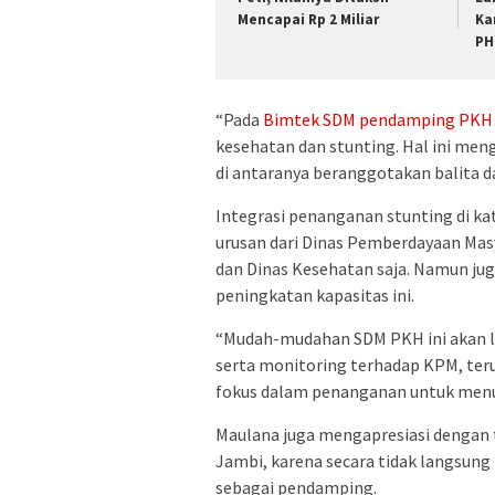
Mencapai Rp 2 Miliar
Ka
PH
“Pada
Bimtek SDM pendamping PKH
kesehatan dan stunting. Hal ini me
di antaranya beranggotakan balita da
Integrasi penanganan stunting di ka
urusan dari Dinas Pemberdayaan Ma
dan Dinas Kesehatan saja. Namun juga
peningkatan kapasitas ini.
“Mudah-mudahan SDM PKH ini akan le
serta monitoring terhadap KPM, terut
fokus dalam penanganan untuk menu
Maulana juga mengapresiasi dengan 
Jambi, karena secara tidak langsung 
sebagai pendamping.