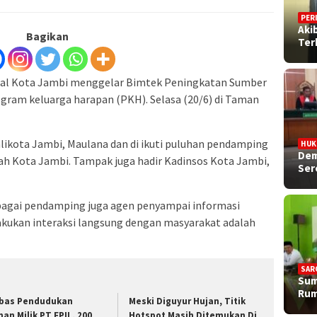
PER
Aki
Bagikan
Ter
ial Kota Jambi menggelar Bimtek Peningkatan Sumber
ram keluarga harapan (PKH). Selasa (20/6) di Taman
alikota Jambi, Maulana dan di ikuti puluhan pendamping
HU
Dem
yah Kota Jambi. Tampak juga hadir Kadinsos Kota Jambi,
Ser
bagai pendamping juga agen penyampai informasi
kukan interaksi langsung dengan masyarakat adalah
SAR
Sum
Rum
bas Pendudukan
Meski Diguyur Hujan, Titik
han Milik PT FPIL, 200
Hotspot Masih Ditemukan Di