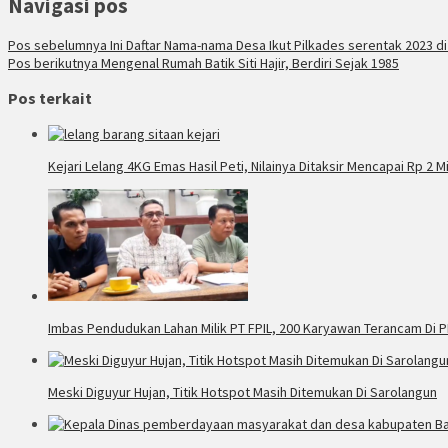
Navigasi pos
Pos sebelumnya
Ini Daftar Nama-nama Desa Ikut Pilkades serentak 2023 d
Pos berikutnya
Mengenal Rumah Batik Siti Hajir, Berdiri Sejak 1985
Pos terkait
Kejari Lelang 4KG Emas Hasil Peti, Nilainya Ditaksir Mencapai Rp 2 Mi
Imbas Pendudukan Lahan Milik PT FPIL, 200 Karyawan Terancam Di 
Meski Diguyur Hujan, Titik Hotspot Masih Ditemukan Di Sarolangun