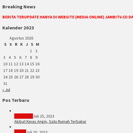
Breaking News
BERITA TERUPDATE HANYA DI WEBSITE (MEDIA ONLINE) JAMBITV.CO 
Kalender 2023
Agustus 2026
S
S
R
K
J
S
M
1
2
3
4
5
6
7
8
9
10
11
12
13
14
15
16
17
18
19
20
21
22
23
24
25
26
27
28
29
30
31
« Jul
Pos Terbaru
PERISTIWA
Juli 25, 2023
Akibat Kipas Angin, Satu Rumah Terbakar
Hukum
Juli 20, 2023