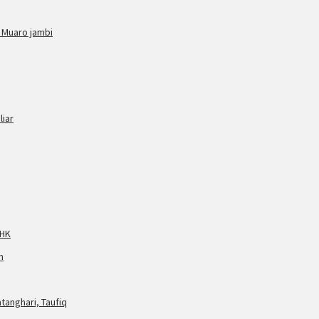
i Muaro jambi
liar
PHK