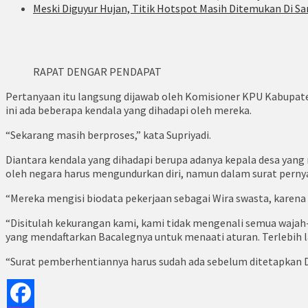
Meski Diguyur Hujan, Titik Hotspot Masih Ditemukan Di S
RAPAT DENGAR PENDAPAT
Pertanyaan itu langsung dijawab oleh Komisioner KPU Kabupat
ini ada beberapa kendala yang dihadapi oleh mereka.
“Sekarang masih berproses,” kata Supriyadi.
Diantara kendala yang dihadapi berupa adanya kepala desa yang 
oleh negara harus mengundurkan diri, namun dalam surat perny
“Mereka mengisi biodata pekerjaan sebagai Wira swasta, karena 
“Disitulah kekurangan kami, kami tidak mengenali semua wajah-w
yang mendaftarkan Bacalegnya untuk menaati aturan. Terlebih 
“Surat pemberhentiannya harus sudah ada sebelum ditetapkan DC