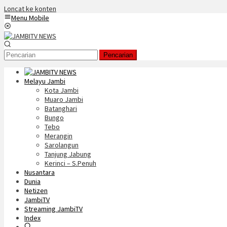
Loncat ke konten
Menu Mobile
Pencarian
Melayu Jambi
Kota Jambi
Muaro Jambi
Batanghari
Bungo
Tebo
Merangin
Sarolangun
Tanjung Jabung
Kerinci – S.Penuh
Nusantara
Dunia
Netizen
JambiTV
Streaming JambiTV
Index