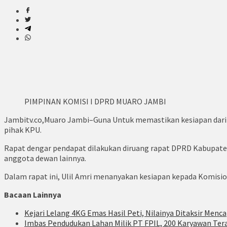
PIMPINAN KOMISI I DPRD MUARO JAMBI
Jambitv.co,Muaro Jambi–Guna Untuk memastikan kesiapan dar
pihak KPU.
Rapat dengar pendapat dilakukan diruang rapat DPRD Kabupaten
anggota dewan lainnya.
Dalam rapat ini, Ulil Amri menanyakan kesiapan kepada Komisi
Bacaan Lainnya
Kejari Lelang 4KG Emas Hasil Peti, Nilainya Ditaksir Menca
Imbas Pendudukan Lahan Milik PT FPIL, 200 Karyawan Te