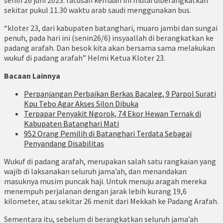
senin 26 juni 2023. ratusan kemaah ini mulai diberangkatkan
sekitar pukul 11.30 waktu arab saudi menggunakan bus.
“kloter 23, dari kabupaten batanghari, muaro jambi dan sungai
penuh, pada hari ini (senin26/6) insyaallah di berangkatkan ke
padang arafah. Dan besok kita akan bersama sama melakukan
wukuf di padang arafah” Helmi Ketua Kloter 23.
Bacaan Lainnya
Perpanjangan Perbaikan Berkas Bacaleg, 9 Parpol Surati
Kpu Tebo Agar Akses Silon Dibuka
Terpapar Penyakit Ngorok, 74 Ekor Hewan Ternak di
Kabupaten Batanghari Mati
952 Orang Pemilih di Batanghari Terdata Sebagai
Penyandang Disabilitas
Wukuf di padang arafah, merupakan salah satu rangkaian yang
wajib di laksanakan seluruh jama’ah, dan menandakan
masuknya musim puncak haji. Untuk menuju aragah mereka
menempuh perjalanan dengan jarak lebih kurang 19,6
kilometer, atau sekitar 26 menit dari Mekkah ke Padang Arafah.
Sementara itu, sebelum di berangkatkan seluruh jama’ah