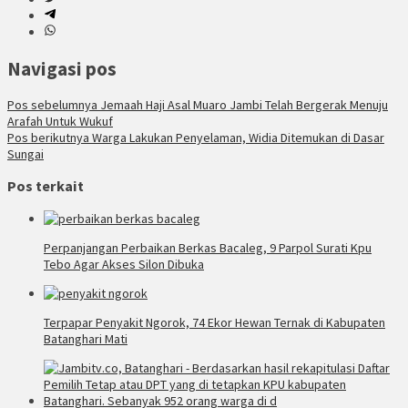
Navigasi pos
Pos sebelumnya
Jemaah Haji Asal Muaro Jambi Telah Bergerak Menuju
Arafah Untuk Wukuf
Pos berikutnya
Warga Lakukan Penyelaman, Widia Ditemukan di Dasar
Sungai
Pos terkait
Perpanjangan Perbaikan Berkas Bacaleg, 9 Parpol Surati Kpu
Tebo Agar Akses Silon Dibuka
Terpapar Penyakit Ngorok, 74 Ekor Hewan Ternak di Kabupaten
Batanghari Mati