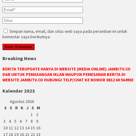
Simpan nama, email, dan situs web saya pada peramban ini untuk
komentar saya berikutnya.
Breaking News
BERITA TERUPDATE HANYA DI WEBSITE (MEDIA ONLINE) JAMBITV.CO
DAN UNTUK PEMASANGAN IKLAN MAUPUN PEMESANAN BERITA DI
WEBSITE JAMBITV.CO HUBUNGI TELP/CHAT KE NOMOR 0812 60 564903
Kalender 2023
Agustus 2026
S
S
R
K
J
S
M
1
2
3
4
5
6
7
8
9
10
11
12
13
14
15
16
17
18
19
20
21
22
23