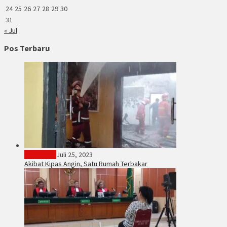
24
25
26
27
28
29
30
31
« Jul
Pos Terbaru
PERISTIWA
Juli 25, 2023
Akibat Kipas Angin, Satu Rumah Terbakar