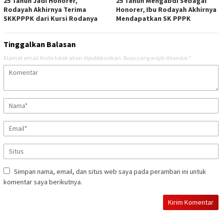
25 Tahun Jadi Honorer,
25 Tahun Mengabdi Sebagai
Rodayah Akhirnya Terima
Honorer, Ibu Rodayah Akhirnya
SKKPPPK dari Kursi Rodanya
Mendapatkan SK PPPK
Tinggalkan Balasan
Alamat email Anda tidak akan dipublikasikan.
Ruas yang wajib ditandai
*
Simpan nama, email, dan situs web saya pada peramban ini untuk
komentar saya berikutnya.