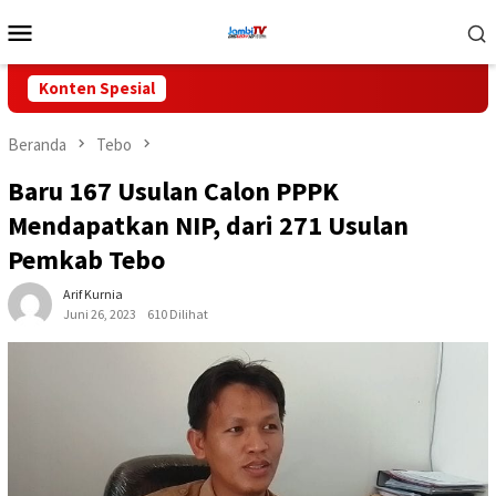
Loncat
Menu
ke
Mobile
konten
Konten Spesial
Beranda
Tebo
Baru 167 Usulan Calon PPPK
Mendapatkan NIP, dari 271 Usulan
Pemkab Tebo
Arif Kurnia
Juni 26, 2023
610 Dilihat