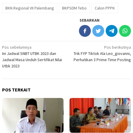
BKN Regional VII Palembang
BKPSDM Tebo
Calon PPPK
SEBARKAN
Navigasi
Pos sebelumnya
Pos berikutnya
Ini Jadwal SNBT UTBK 2023 dan
Trik FYP Tiktok Ala Leo_giovanni,
pos
Jadwal Masa Unduh Sertifikat Nilai
Perhatikan 3 Prime Time Posting
Utbk 2023
POS TERKAIT