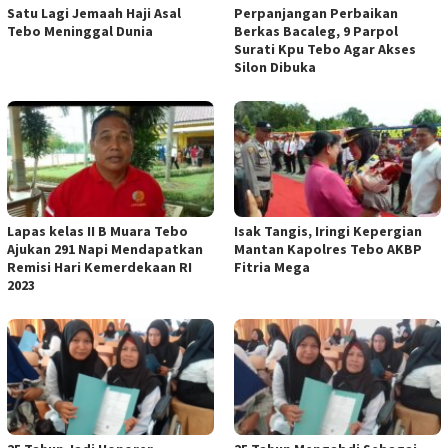
Satu Lagi Jemaah Haji Asal
Perpanjangan Perbaikan
Tebo Meninggal Dunia
Berkas Bacaleg, 9 Parpol
Surati Kpu Tebo Agar Akses
Silon Dibuka
Lapas kelas II B Muara Tebo
Isak Tangis, Iringi Kepergian
Ajukan 291 Napi Mendapatkan
Mantan Kapolres Tebo AKBP
Remisi Hari Kemerdekaan RI
Fitria Mega
2023