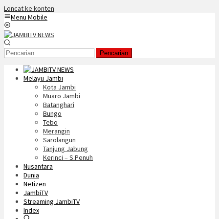
Loncat ke konten
Menu Mobile
Pencarian
Melayu Jambi
Kota Jambi
Muaro Jambi
Batanghari
Bungo
Tebo
Merangin
Sarolangun
Tanjung Jabung
Kerinci – S.Penuh
Nusantara
Dunia
Netizen
JambiTV
Streaming JambiTV
Index