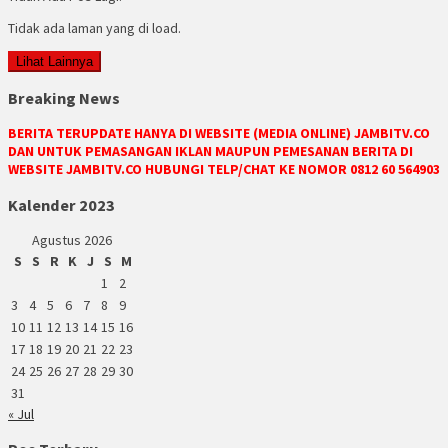
Tidak ada laman yang di load.
Lihat Lainnya
Breaking News
BERITA TERUPDATE HANYA DI WEBSITE (MEDIA ONLINE) JAMBITV.CO
DAN UNTUK PEMASANGAN IKLAN MAUPUN PEMESANAN BERITA DI
WEBSITE JAMBITV.CO HUBUNGI TELP/CHAT KE NOMOR 0812 60 564903
Kalender 2023
Agustus 2026
S
S
R
K
J
S
M
1
2
3
4
5
6
7
8
9
10
11
12
13
14
15
16
17
18
19
20
21
22
23
24
25
26
27
28
29
30
31
« Jul