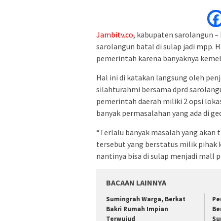
Jambitv.co
, kabupaten sarolangun –
sarolangun batal di sulap jadi mpp. 
pemerintah karena banyaknya kemelu
Hal ini di katakan langsung oleh pen
silahturahmi bersama dprd sarolangu
pemerintah daerah miliki 2 opsi loka
banyak permasalahan yang ada di ge
“Terlalu banyak masalah yang akan t
tersebut yang berstatus milik pihak k
nantinya bisa di sulap menjadi mall 
BACAAN LAINNYA
Sumingrah Warga, Berkat
Pe
Bakri Rumah Impian
Be
Terwujud
Su