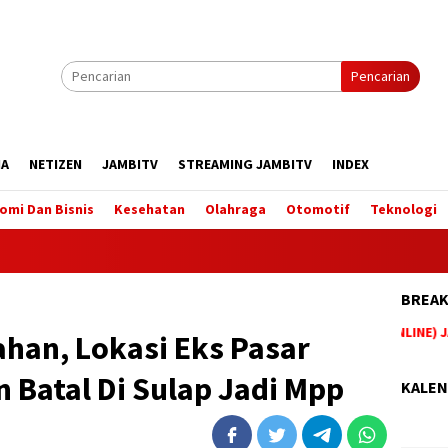
Pencarian
IA
NETIZEN
JAMBITV
STREAMING JAMBITV
INDEX
omi Dan Bisnis
Kesehatan
Olahraga
Otomotif
Teknologi
BREAK
BERITA TERUPDATE HANYA DI WEBSITE (MEDIA ONLINE) JA
han, Lokasi Eks Pasar
 Batal Di Sulap Jadi Mpp
KALEN