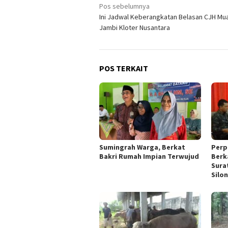
Navigasi
Pos sebelumnya
Ini Jadwal Keberangkatan Belasan CJH Mu
pos
Jambi Kloter Nusantara
POS TERKAIT
Sumingrah Warga, Berkat
Perp
Bakri Rumah Impian Terwujud
Berk
Sura
Silo