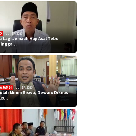
O
Juli 17, 2023
u Lagi Jemaah Haji Asal Tebo
ningga…
A JAMBI
Juli 17, 2023
olah Minim Siswa, Dewan: Diknas
rus…