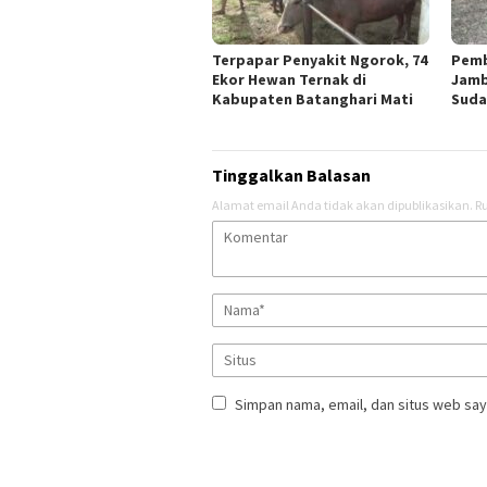
Terpapar Penyakit Ngorok, 74
Pemb
Ekor Hewan Ternak di
Jamb
Kabupaten Batanghari Mati
Suda
Tinggalkan Balasan
Alamat email Anda tidak akan dipublikasikan.
Ru
Simpan nama, email, dan situs web say