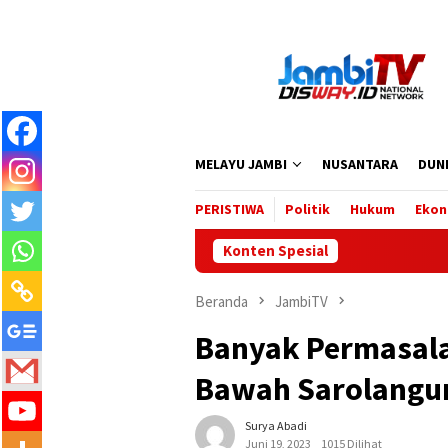
Loncat
ke
konten
MELAYU JAMBI
NUSANTARA
DUN
PERISTIWA
Politik
Hukum
Ekon
Konten Spesial
Beranda
JambiTV
Banyak Permasala
Bawah Sarolangun
Surya Abadi
Juni 19, 2023
1015 Dilihat