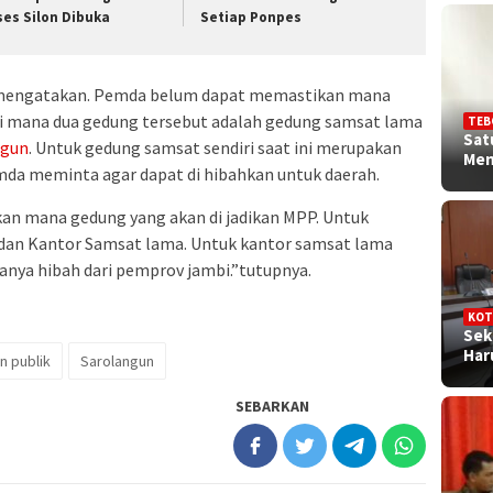
ses Silon Dibuka
Setiap Ponpes
i mengatakan. Pemda belum dapat memastikan mana
 Di mana dua gedung tersebut adalah gedung samsat lama
TEB
Sat
ngun
. Untuk gedung samsat sendiri saat ini merupakan
Me
mda meminta agar dapat di hibahkan untuk daerah.
tikan mana gedung yang akan di jadikan MPP. Untuk
dan Kantor Samsat lama. Untuk kantor samsat lama
anya hibah dari pemprov jambi.”tutupnya.
KOT
Sek
Ha
n publik
Sarolangun
SEBARKAN