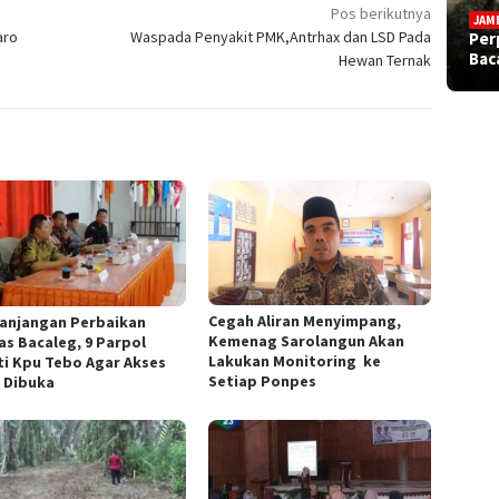
Pos berikutnya
JAM
aro
Waspada Penyakit PMK,Antrhax dan LSD Pada
Per
Bac
Hewan Ternak
Cegah Aliran Menyimpang,
anjangan Perbaikan
Kemenag Sarolangun Akan
as Bacaleg, 9 Parpol
Lakukan Monitoring ke
ti Kpu Tebo Agar Akses
Setiap Ponpes
n Dibuka