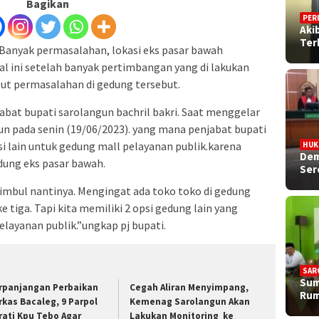
Bagikan
PER
Aki
Ter
 Banyak permasalahan, lokasi eks pasar bawah
Hal ini setelah banyak pertimbangan yang di lakukan
t permasalahan di gedung tersebut.
jabat bupati sarolangun bachril bakri. Saat menggelar
n pada senin (19/06/2023). yang mana penjabat bupati
si lain untuk gedung mall pelayanan publik.karena
HU
Dem
dung eks pasar bawah.
Ser
imbul nantinya. Mengingat ada toko toko di gedung
e tiga. Tapi kita memiliki 2 opsi gedung lain yang
pelayanan publik.”ungkap pj bupati.
SAR
Sum
rpanjangan Perbaikan
Cegah Aliran Menyimpang,
Rum
rkas Bacaleg, 9 Parpol
Kemenag Sarolangun Akan
rati Kpu Tebo Agar
Lakukan Monitoring ke