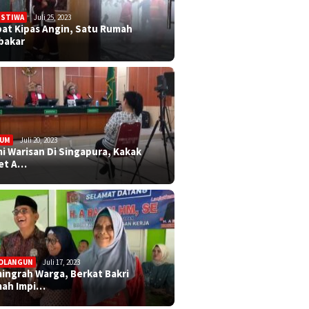
ISTIWA
Juli 25, 2023
bat Kipas Angin, Satu Rumah
bakar
KUM
Juli 20, 2023
i Warisan Di Singapura, Kakak
et A…
OLANGUN
Juli 17, 2023
ingrah Warga, Berkat Bakri
ah Impi…