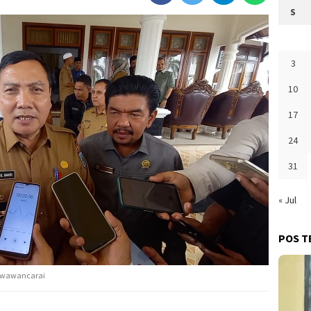
S
3
10
17
24
31
« Jul
POS T
di wawancarai