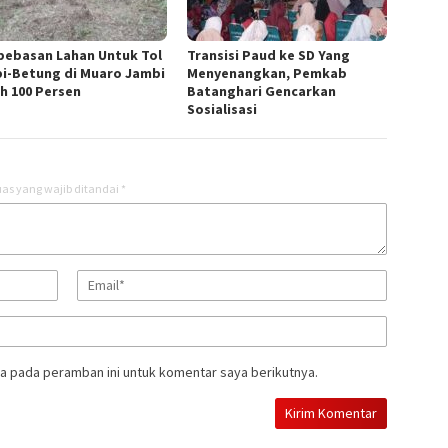
ebasan Lahan Untuk Tol
Transisi Paud ke SD Yang
i-Betung di Muaro Jambi
Menyenangkan, Pemkab
h 100 Persen
Batanghari Gencarkan
Sosialisasi
as yang wajib ditandai
*
a pada peramban ini untuk komentar saya berikutnya.