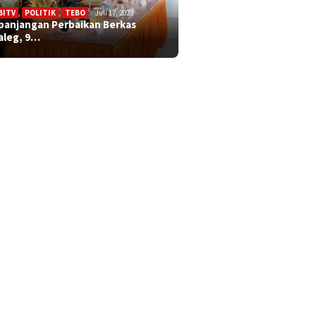
BITV
,
POLITIK
,
TEBO
Juli 17, 2023
panjangan Perbaikan Berkas
aleg, 9…