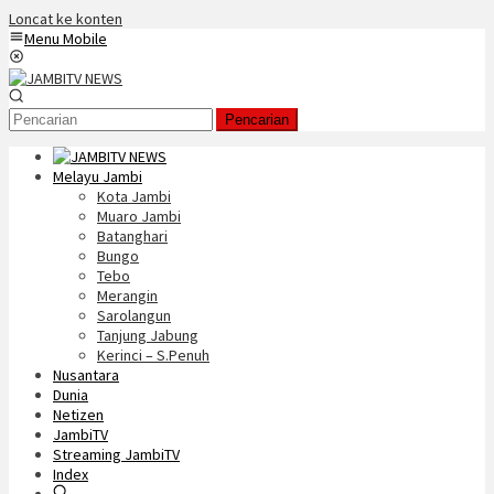
Loncat ke konten
Menu Mobile
Pencarian
Melayu Jambi
Kota Jambi
Muaro Jambi
Batanghari
Bungo
Tebo
Merangin
Sarolangun
Tanjung Jabung
Kerinci – S.Penuh
Nusantara
Dunia
Netizen
JambiTV
Streaming JambiTV
Index