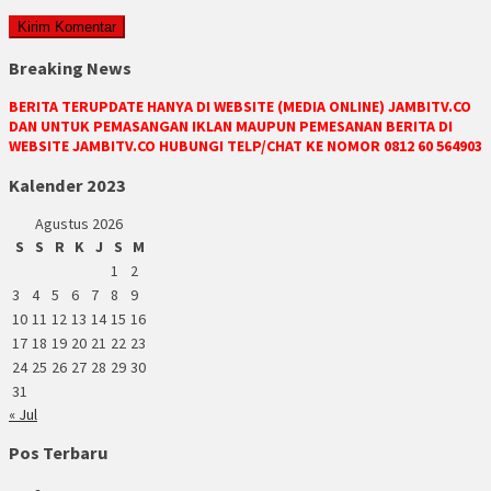
Breaking News
BERITA TERUPDATE HANYA DI WEBSITE (MEDIA ONLINE) JAMBITV.CO
DAN UNTUK PEMASANGAN IKLAN MAUPUN PEMESANAN BERITA DI
WEBSITE JAMBITV.CO HUBUNGI TELP/CHAT KE NOMOR 0812 60 564903
Kalender 2023
Agustus 2026
S
S
R
K
J
S
M
1
2
3
4
5
6
7
8
9
10
11
12
13
14
15
16
17
18
19
20
21
22
23
24
25
26
27
28
29
30
31
« Jul
Pos Terbaru