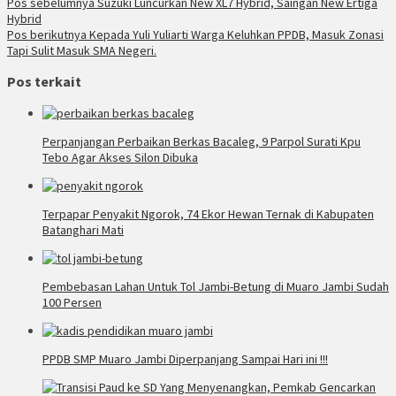
Pos sebelumnya
Suzuki Luncurkan New XL7 Hybrid, Saingan New Ertiga
Hybrid
Pos berikutnya
Kepada Yuli Yuliarti Warga Keluhkan PPDB, Masuk Zonasi
Tapi Sulit Masuk SMA Negeri.
Pos terkait
Perpanjangan Perbaikan Berkas Bacaleg, 9 Parpol Surati Kpu
Tebo Agar Akses Silon Dibuka
Terpapar Penyakit Ngorok, 74 Ekor Hewan Ternak di Kabupaten
Batanghari Mati
Pembebasan Lahan Untuk Tol Jambi-Betung di Muaro Jambi Sudah
100 Persen
PPDB SMP Muaro Jambi Diperpanjang Sampai Hari ini !!!