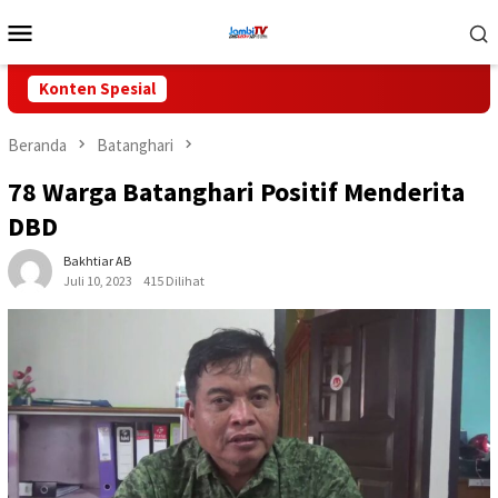
Loncat
Menu
ke
Mobile
konten
Konten Spesial
Beranda
Batanghari
78 Warga Batanghari Positif Menderita
DBD
Bakhtiar AB
Juli 10, 2023
415 Dilihat