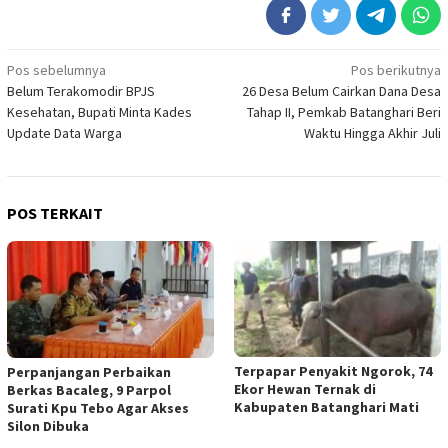
Navigasi
Pos sebelumnya
Pos berikutnya
Belum Terakomodir BPJS
26 Desa Belum Cairkan Dana Desa
pos
Kesehatan, Bupati Minta Kades
Tahap II, Pemkab Batanghari Beri
Update Data Warga
Waktu Hingga Akhir Juli
POS TERKAIT
Terpapar Penyakit Ngorok, 74
Perpanjangan Perbaikan
Ekor Hewan Ternak di
Berkas Bacaleg, 9 Parpol
Kabupaten Batanghari Mati
Surati Kpu Tebo Agar Akses
Silon Dibuka