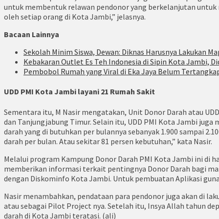
untuk membentuk relawan pendonor yang berkelanjutan untuk me
oleh setiap orang di Kota Jambi,” jelasnya.
Bacaan Lainnya
Sekolah Minim Siswa, Dewan: Diknas Harusnya Lakukan Ma
Kebakaran Outlet Es Teh Indonesia di Sipin Kota Jambi, Di
Pembobol Rumah yang Viral di Eka Jaya Belum Tertangkap
UDD PMI Kota Jambi layani 21 Rumah Sakit
Sementara itu, M Nasir mengatakan, Unit Donor Darah atau UDD
dan Tanjungjabung Timur. Selain itu, UDD PMI Kota Jambi juga 
darah yang di butuhkan per bulannya sebanyak 1.900 sampai 2.
darah per bulan. Atau sekitar 81 persen kebutuhan,” kata Nasir.
Melalui program Kampung Donor Darah PMI Kota Jambi ini di h
memberikan informasi terkait pentingnya Donor Darah bagi mas
dengan Diskominfo Kota Jambi. Untuk pembuatan Aplikasi guna 
Nasir menambahkan, pendataan para pendonor juga akan di laku
atau sebagai Pilot Project nya. Setelah itu, Insya Allah tahun
darah di Kota Jambi teratasi. (ali)