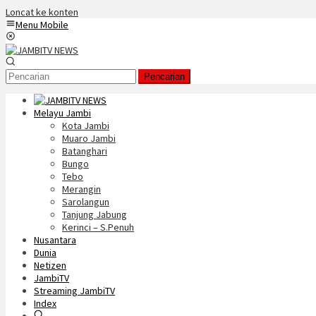
Loncat ke konten
Menu Mobile
Pencarian
Melayu Jambi
Kota Jambi
Muaro Jambi
Batanghari
Bungo
Tebo
Merangin
Sarolangun
Tanjung Jabung
Kerinci – S.Penuh
Nusantara
Dunia
Netizen
JambiTV
Streaming JambiTV
Index