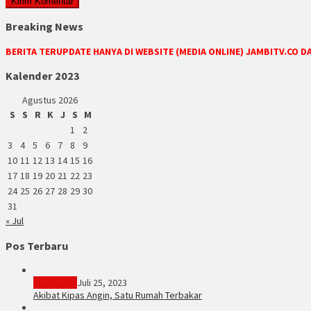
Breaking News
BERITA TERUPDATE HANYA DI WEBSITE (MEDIA ONLINE) JAMBITV.CO 
Kalender 2023
Agustus 2026
S
S
R
K
J
S
M
1
2
3
4
5
6
7
8
9
10
11
12
13
14
15
16
17
18
19
20
21
22
23
24
25
26
27
28
29
30
31
« Jul
Pos Terbaru
PERISTIWA
Juli 25, 2023
Akibat Kipas Angin, Satu Rumah Terbakar