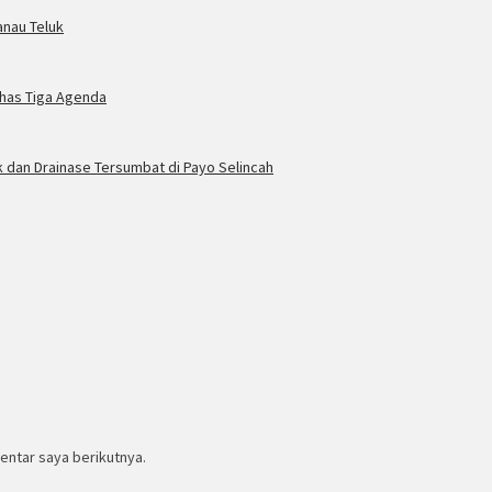
anau Teluk
ahas Tiga Agenda
dan Drainase Tersumbat di Payo Selincah
entar saya berikutnya.