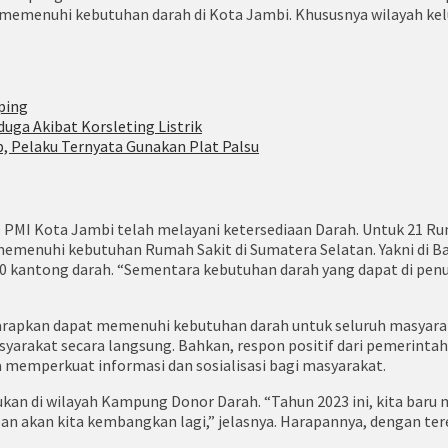
menuhi kebutuhan darah di Kota Jambi. Khususnya wilayah kelura
ping
duga Akibat Korsleting Listrik
, Pelaku Ternyata Gunakan Plat Palsu
 PMI Kota Jambi telah melayani ketersediaan Darah. Untuk 21 Ru
memenuhi kebutuhan Rumah Sakit di Sumatera Selatan. Yakni di Ba
100 kantong darah. “Sementara kebutuhan darah yang dapat di pe
arapkan dapat memenuhi kebutuhan darah untuk seluruh masyarak
yarakat secara langsung. Bahkan, respon positif dari pemerinta
memperkuat informasi dan sosialisasi bagi masyarakat.
kan di wilayah Kampung Donor Darah. “Tahun 2023 ini, kita bar
 depan akan kita kembangkan lagi,” jelasnya. Harapannya, dengan 