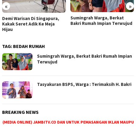
«
»
Sumingrah Warga, Berkat
ra,
Satu Lagi Jemaah Haji As
Bakri Rumah Impian Terwujud
Tebo Meninggal Dunia
TAG:
BEDAH RUMAH
Sumingrah Warga, Berkat Bakri Rumah Impian
Terwujud
Tasyakuran BSPS, Warga : Terimaksih H. Bakri
BREAKING NEWS
(MEDIA ONLINE) JAMBITV.CO DAN UNTUK PEMASANGAN IKLAN MAUPUN PE