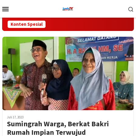
Loncat
Menu
ke
Mobile
konten
Konten Spesial
Juli 17, 2023
Sumingrah Warga, Berkat Bakri
Rumah Impian Terwujud