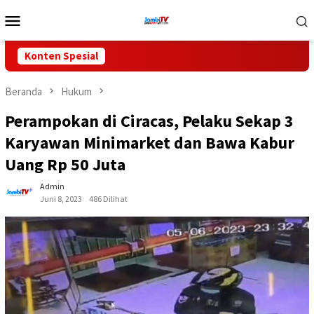
Loncat
Menu
ke
Mobile
konten
Konten Spesial
Beranda
Hukum
Perampokan di Ciracas, Pelaku Sekap 3
Karyawan Minimarket dan Bawa Kabur
Uang Rp 50 Juta
Admin
Juni 8, 2023
486 Dilihat