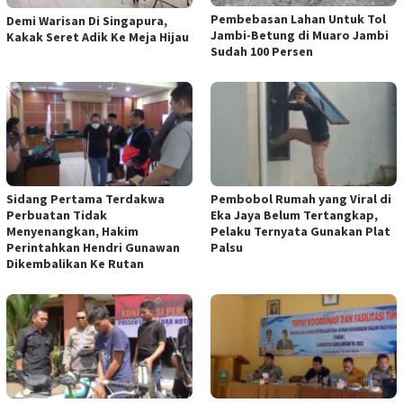
Pembebasan Lahan Untuk Tol
Demi Warisan Di Singapura,
Jambi-Betung di Muaro Jambi
Kakak Seret Adik Ke Meja Hijau
Sudah 100 Persen
Sidang Pertama Terdakwa
Pembobol Rumah yang Viral di
Perbuatan Tidak
Eka Jaya Belum Tertangkap,
Menyenangkan, Hakim
Pelaku Ternyata Gunakan Plat
Perintahkan Hendri Gunawan
Palsu
Dikembalikan Ke Rutan