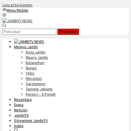
Loncat ke konten
Menu Mobile
Pencarian
Melayu Jambi
Kota Jambi
Muaro Jambi
Batanghari
Bungo
Tebo
Merangin
Sarolangun
Tanjung Jabung
Kerinci – S.Penuh
Nusantara
Dunia
Netizen
JambiTV
Streaming JambiTV
Index