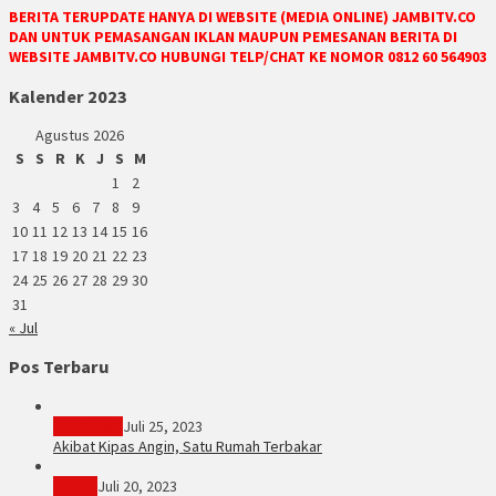
BERITA TERUPDATE HANYA DI WEBSITE (MEDIA ONLINE) JAMBITV.CO
DAN UNTUK PEMASANGAN IKLAN MAUPUN PEMESANAN BERITA DI
WEBSITE JAMBITV.CO HUBUNGI TELP/CHAT KE NOMOR 0812 60 564903
Kalender 2023
Agustus 2026
S
S
R
K
J
S
M
1
2
3
4
5
6
7
8
9
10
11
12
13
14
15
16
17
18
19
20
21
22
23
24
25
26
27
28
29
30
31
« Jul
Pos Terbaru
PERISTIWA
Juli 25, 2023
Akibat Kipas Angin, Satu Rumah Terbakar
Hukum
Juli 20, 2023