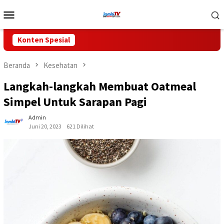
Loncat
Menu
ke
Mobile
konten
Konten Spesial
Beranda
Kesehatan
Langkah-langkah Membuat Oatmeal
Simpel Untuk Sarapan Pagi
Admin
Juni 20, 2023
621 Dilihat