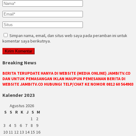
Simpan nama, email, dan situs web saya pada peramban ini untuk
komentar saya berikutnya.
Breaking News
BERITA TERUPDATE HANYA DI WEBSITE (MEDIA ONLINE) JAMBITV.CO
DAN UNTUK PEMASANGAN IKLAN MAUPUN PEMESANAN BERITA DI
WEBSITE JAMBITV.CO HUBUNGI TELP/CHAT KE NOMOR 0812 60 564903
Kalender 2023
Agustus 2026
S
S
R
K
J
S
M
1
2
3
4
5
6
7
8
9
10
11
12
13
14
15
16