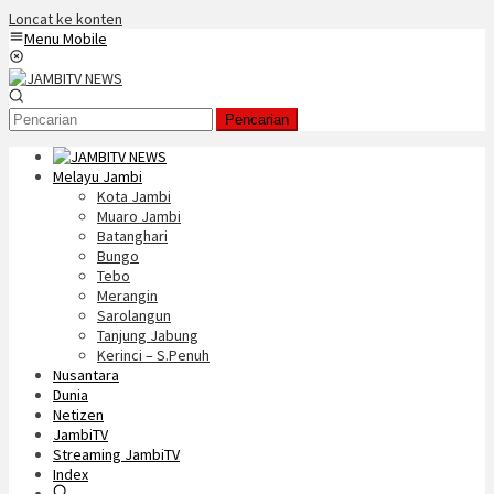
Loncat ke konten
Menu Mobile
Pencarian
Melayu Jambi
Kota Jambi
Muaro Jambi
Batanghari
Bungo
Tebo
Merangin
Sarolangun
Tanjung Jabung
Kerinci – S.Penuh
Nusantara
Dunia
Netizen
JambiTV
Streaming JambiTV
Index