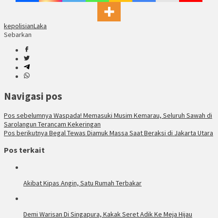
kepolisian
Laka
Sebarkan
Navigasi pos
Pos sebelumnya
Waspada! Memasuki Musim Kemarau, Seluruh Sawah di
Sarolangun Terancam Kekeringan
Pos berikutnya
Begal Tewas Diamuk Massa Saat Beraksi di Jakarta Utara
Pos terkait
Akibat Kipas Angin, Satu Rumah Terbakar
Demi Warisan Di Singapura, Kakak Seret Adik Ke Meja Hijau