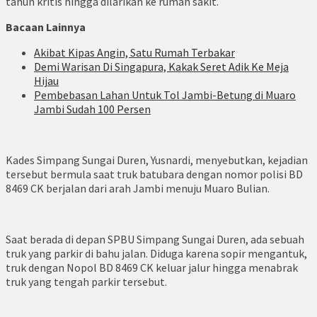
tahun kritis hingga dilarikan ke rumah sakit.
Bacaan Lainnya
Akibat Kipas Angin, Satu Rumah Terbakar
Demi Warisan Di Singapura, Kakak Seret Adik Ke Meja
Hijau
Pembebasan Lahan Untuk Tol Jambi-Betung di Muaro
Jambi Sudah 100 Persen
Kades Simpang Sungai Duren, Yusnardi, menyebutkan, kejadian
tersebut bermula saat truk batubara dengan nomor polisi BD
8469 CK berjalan dari arah Jambi menuju Muaro Bulian.
Saat berada di depan SPBU Simpang Sungai Duren, ada sebuah
truk yang parkir di bahu jalan. Diduga karena sopir mengantuk,
truk dengan Nopol BD 8469 CK keluar jalur hingga menabrak
truk yang tengah parkir tersebut.