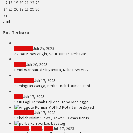
17
18
19
20
21
22
23
24
25
26
27
28
29
30
31
« Jul
Pos Terbaru
PERISTIWA
Juli 25, 2023
Akibat Kipas Angin, Satu Rumah Terbakar
Hukum
Juli 20, 2023
Demi Warisan Di Singapura, Kakak Seret A…
Sarolangun
Juli 17, 2023
Sumingrah Warga, Berkat Bakri Rumah Impi…
Tebo
Juli 17, 2023
Satu Lagi Jemaah Haji Asal Tebo Meningga…
Kota Jambi
Juli 17, 2023
Sekolah Minim Siswa, Dewan: Diknas Harus…
JambiTV
,
Politik
,
Tebo
Juli 17, 2023