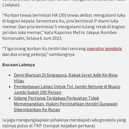
(Jakpus).
“Korban tewas berinisial HA (30) tewas akibat mengalami luka
di bagian kepala. Sementara itu, pria berinisial P alami luka
memar. Dan pria berinisial S mengalami tulang retak di bagian
jari dan luka memar,” kata Kapolres Metro Jakpus Kombes
Komarudin, Selasa 6 Juni 2023.
“Tiga orang korban itu terdiri dari seorang
operator gondola
dan dua orang pekerja,” sambungnya.
Bacaan Lainnya
Demi Warisan Di Singapura, Kakak Seret Adik Ke Meja
Hijau
Pembebasan Lahan Untuk Tol Jambi-Betung di Muaro
Jambi Sudah 100 Persen
Sidang Pertama Terdakwa Perbuatan Tidak
Menyenangkan, Hakim Perintahkan Hendri Gunawan
Dikembalikan Ke Rutan
Ia juga mengungkapkan pihaknya mendapati ada gondola yang
talinya putus di TKP (tempat kejadian perkara).