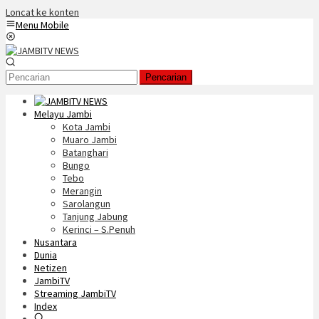
Loncat ke konten
Menu Mobile
Pencarian
Melayu Jambi
Kota Jambi
Muaro Jambi
Batanghari
Bungo
Tebo
Merangin
Sarolangun
Tanjung Jabung
Kerinci – S.Penuh
Nusantara
Dunia
Netizen
JambiTV
Streaming JambiTV
Index