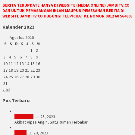
BERITA TERUPDATE HANYA DI WEBSITE (MEDIA ONLINE) JAMBITV.CO
DAN UNTUK PEMASANGAN IKLAN MAUPUN PEMESANAN BERITA DI
WEBSITE JAMBITV.CO HUBUNGI TELP/CHAT KE NOMOR 0812 60 564903
Kalender 2023
Agustus 2026
S
S
R
K
J
S
M
1
2
3
4
5
6
7
8
9
10
11
12
13
14
15
16
17
18
19
20
21
22
23
24
25
26
27
28
29
30
31
« Jul
Pos Terbaru
PERISTIWA
Juli 25, 2023
Akibat Kipas Angin, Satu Rumah Terbakar
Hukum
Juli 20, 2023