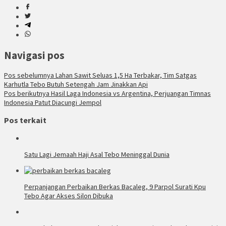
Navigasi pos
Pos sebelumnya
Lahan Sawit Seluas 1,5 Ha Terbakar, Tim Satgas
Karhutla Tebo Butuh Setengah Jam Jinakkan Api
Pos berikutnya
Hasil Laga Indonesia vs Argentina, Perjuangan Timnas
Indonesia Patut Diacungi Jempol
Pos terkait
Satu Lagi Jemaah Haji Asal Tebo Meninggal Dunia
Perpanjangan Perbaikan Berkas Bacaleg, 9 Parpol Surati Kpu
Tebo Agar Akses Silon Dibuka