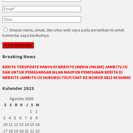
Simpan nama, email, dan situs web saya pada peramban ini untuk
komentar saya berikutnya.
Breaking News
BERITA TERUPDATE HANYA DI WEBSITE (MEDIA ONLINE) JAMBITV.CO
DAN UNTUK PEMASANGAN IKLAN MAUPUN PEMESANAN BERITA DI
WEBSITE JAMBITV.CO HUBUNGI TELP/CHAT KE NOMOR 0812 60 564903
Kalender 2023
Agustus 2026
S
S
R
K
J
S
M
1
2
3
4
5
6
7
8
9
10
11
12
13
14
15
16
17
18
19
20
21
22
23