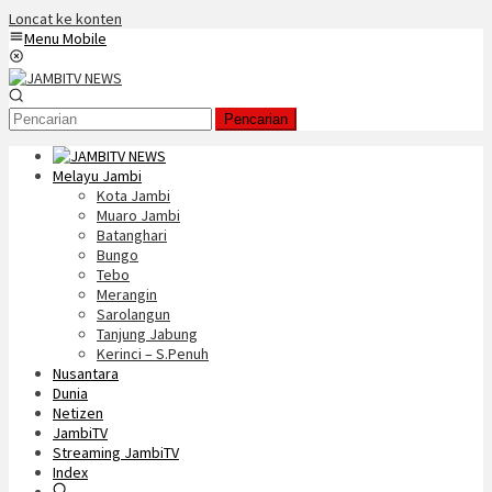
Loncat ke konten
Menu Mobile
Pencarian
Melayu Jambi
Kota Jambi
Muaro Jambi
Batanghari
Bungo
Tebo
Merangin
Sarolangun
Tanjung Jabung
Kerinci – S.Penuh
Nusantara
Dunia
Netizen
JambiTV
Streaming JambiTV
Index