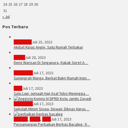
24
25
26
27
28
29
30
31
« Jul
Pos Terbaru
PERISTIWA
Juli 25, 2023
Akibat Kipas Angin, Satu Rumah Terbakar
Hukum
Juli 20, 2023
Demi Warisan Di Singapura, Kakak Seret A…
Sarolangun
Juli 17, 2023
Sumingrah Warga, Berkat Bakri Rumah Impi…
Tebo
Juli 17, 2023
Satu Lagi Jemaah Haji Asal Tebo Meningga…
Kota Jambi
Juli 17, 2023
Sekolah Minim Siswa, Dewan: Diknas Harus…
JambiTV
,
Politik
,
Tebo
Juli 17, 2023
Perpanjangan Perbaikan Berkas Bacaleg, 9…