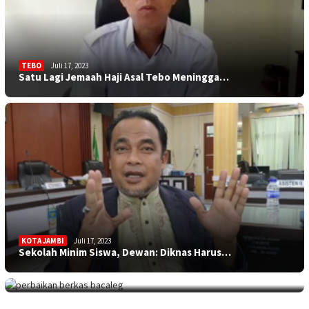
TEBO
Juli 17, 2023
Satu Lagi Jemaah Haji Asal Tebo Meningga…
KOTA JAMBI
Juli 17, 2023
Sekolah Minim Siswa, Dewan: Diknas Harus…
JAMBITV
,
POLITIK
,
TEBO
Juli 17, 2023
Perpanjangan Perbaikan Berkas Bacaleg, 9…