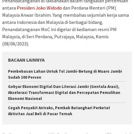
Penandatanganan di laksanakan dalam rangkaian pertemuan
antara
Presiden Joko Widodo
dan Perdana Menteri (PM)
Malaysia Anwar Ibrahim. Yang membahas sejumlah kerja sama
antara Indonesia dan Malaysia di berbagai bidang.
Penandatanganan MoC ini digelar di kediaman resmi PM
Malaysia, di Seri Perdana, Putrajaya, Malaysia, Kamis
(08/06/2023).
BACAAN LAINNYA
Pembebasan Lahan Untuk Tol Jambi-Betung di Muaro Jambi
Sudah 100 Persen
Gebyar Ekonomi Digital Dan Literasi Jambi (Gentala Arasi),
Akselerasi Transformasi Digital dan Percepatan Pemulihan
Ekonomi Nasional
Cegah Penyakit Antraks, Pemkab Batanghari Perketat
Aktivitas Jual Beli di Pasar Ternak