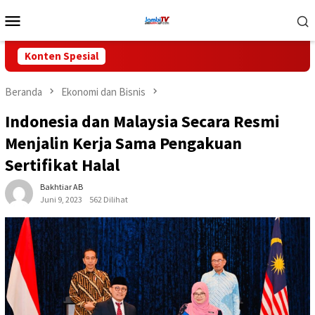
Loncat
Menu
ke
Mobile
konten
Konten Spesial
Beranda
Ekonomi dan Bisnis
Indonesia dan Malaysia Secara Resmi
Menjalin Kerja Sama Pengakuan
Sertifikat Halal
Bakhtiar AB
Juni 9, 2023
562 Dilihat