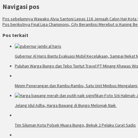
Navigasi pos
Pos sebelumnya
Wawako Alvia Santoni Lepas 116 Jemaah Calon Haji Kota
Pos berikutnya
Final Liga Champions, City Berambisi Merebut si Kuping B
Pos terkait
Gubernur Al Haris Bantu Evakuasi Mobil Kecelakaan, Sampai Nekat
Puluhan Warga Bungo dan Tebo Tuntut Travel PT Minang Khawas Wis
Minim Penerangan dan Rambu-Rambu, Satu Unit Minibus Mengalami 
Jelang Idul Adha, Harga Bawang di Bungo Melonjak Naik
Tim Siluman Kota Polsek Muara Bungo, Bekuk 2 Pelaku Curat Sadis