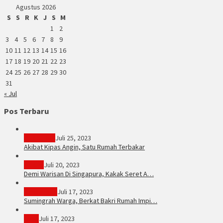
Agustus 2026
S
S
R
K
J
S
M
1
2
3
4
5
6
7
8
9
10
11
12
13
14
15
16
17
18
19
20
21
22
23
24
25
26
27
28
29
30
31
« Jul
Pos Terbaru
PERISTIWA
Juli 25, 2023
Akibat Kipas Angin, Satu Rumah Terbakar
Hukum
Juli 20, 2023
Demi Warisan Di Singapura, Kakak Seret A…
Sarolangun
Juli 17, 2023
Sumingrah Warga, Berkat Bakri Rumah Impi…
Tebo
Juli 17, 2023