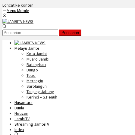
Loncat ke konten
Menu Mobile
Pencarian
Melayu Jambi
Kota Jambi
Muaro Jambi
Batanghari
Bungo
Tebo
Merangin
Sarolangun
Tanjung Jabung
Kerinci – S.Penuh
Nusantara
Dunia
Netizen
JambiTV
Streaming JambiTV
Index