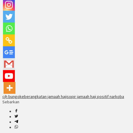
cjh bungo
keberangkatan jamaah haji
sopir jamaah haji positif narkoba
Sebarkan