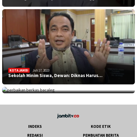
KOTA JAMBI
Juli 17, 2023
Sekolah Minim Siswa, Dewan: Diknas Harus…
JAMBITV
,
POLITIK
,
TEBO
Juli 17, 2023
Perpanjangan Perbaikan Berkas Bacaleg, 9…
INDEKS
KODE ETIK
REDAKSI
PEMBUATAN BERITA