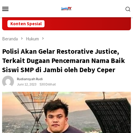
Loncat
Menu
ke
Mobile
konten
Konten Spesial
Beranda
Hukum
Polisi Akan Gelar Restorative Justice,
Terkait Dugaan Pencemaran Nama Baik
Siswi SMP di Jambi oleh Deby Ceper
Rudiansyah Rudi
Juni 12, 2023
530 Dilihat