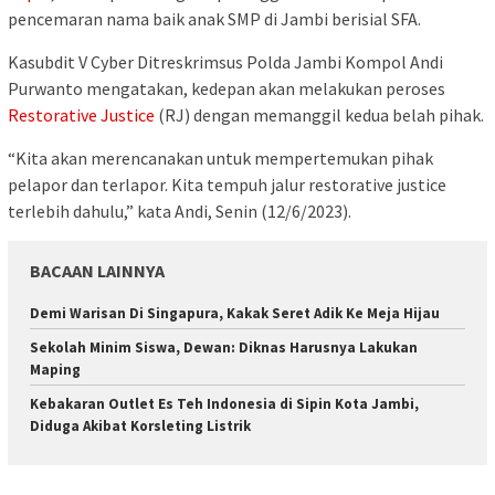
pencemaran nama baik anak SMP di Jambi berisial SFA.
Kasubdit V Cyber Ditreskrimsus Polda Jambi Kompol Andi
Purwanto mengatakan, kedepan akan melakukan peroses
Restorative Justice
(RJ) dengan memanggil kedua belah pihak.
“Kita akan merencanakan untuk mempertemukan pihak
pelapor dan terlapor. Kita tempuh jalur restorative justice
terlebih dahulu,” kata Andi, Senin (12/6/2023).
BACAAN LAINNYA
Demi Warisan Di Singapura, Kakak Seret Adik Ke Meja Hijau
Sekolah Minim Siswa, Dewan: Diknas Harusnya Lakukan
Maping
Kebakaran Outlet Es Teh Indonesia di Sipin Kota Jambi,
Diduga Akibat Korsleting Listrik