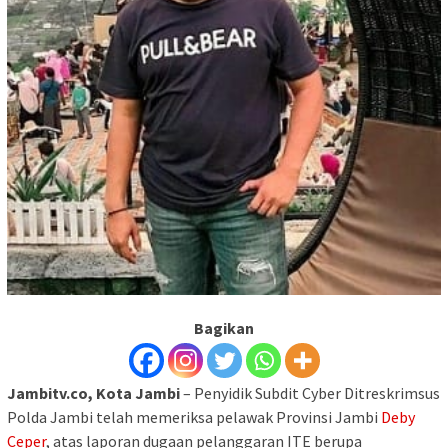
Bagikan
Jambitv.co, Kota Jambi
– Penyidik Subdit Cyber Ditreskrimsus
Polda Jambi telah memeriksa pelawak Provinsi Jambi
Deby
Ceper
, atas laporan dugaan pelanggaran ITE berupa