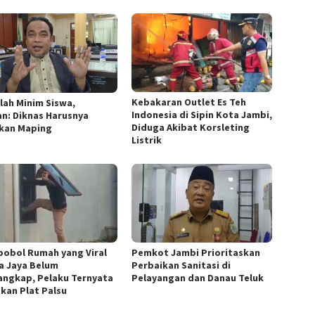
Kebakaran Outlet Es Teh
lah Minim Siswa,
Indonesia di Sipin Kota Jambi,
n: Diknas Harusnya
Diduga Akibat Korsleting
kan Maping
Listrik
obol Rumah yang Viral
Pemkot Jambi Prioritaskan
ka Jaya Belum
Perbaikan Sanitasi di
angkap, Pelaku Ternyata
Pelayangan dan Danau Teluk
kan Plat Palsu