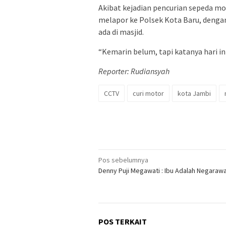
Akibat kejadian pencurian sepeda mo
melapor ke Polsek Kota Baru, deng
ada di masjid.
“Kemarin belum, tapi katanya hari in
Reporter: Rudiansyah
CCTV
curi motor
kota Jambi
Navigasi
Pos sebelumnya
Denny Puji Megawati : Ibu Adalah Negarawa
pos
POS TERKAIT