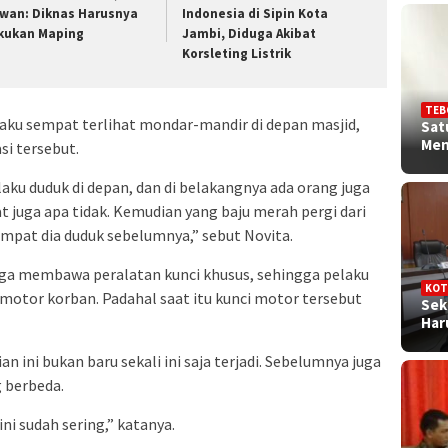
wan: Diknas Harusnya
Indonesia di Sipin Kota
kukan Maping
Jambi, Diduga Akibat
Korsleting Listrik
TEB
aku sempat terlihat mondar-mandir di depan masjid,
Sat
Me
si tersebut.
laku duduk di depan, dan di belakangnya ada orang juga
at juga apa tidak. Kemudian yang baju merah pergi dari
empat dia duduk sebelumnya,” sebut Novita.
duga membawa peralatan kunci khusus, sehingga pelaku
KOT
tor korban. Padahal saat itu kunci motor tersebut
Sek
Ha
 ini bukan baru sekali ini saja terjadi. Sebelumnya juga
 berbeda.
ini sudah sering,” katanya.