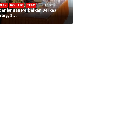
BITV
,
POLITIK
,
TEBO
Juli 17, 2023
panjangan Perbaikan Berkas
aleg, 9…