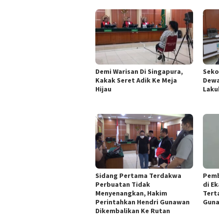
Demi Warisan Di Singapura,
Seko
Kakak Seret Adik Ke Meja
Dewa
Hijau
Laku
Sidang Pertama Terdakwa
Pemb
Perbuatan Tidak
di E
Menyenangkan, Hakim
Tert
Perintahkan Hendri Gunawan
Guna
Dikembalikan Ke Rutan