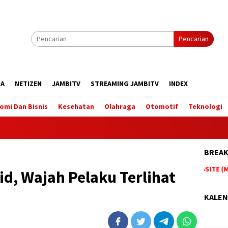
Pencarian
IA
NETIZEN
JAMBITV
STREAMING JAMBITV
INDEX
omi Dan Bisnis
Kesehatan
Olahraga
Otomotif
Teknologi
BREAK
BERITA TERUPDATE HANYA DI WEBSITE (MED
id, Wajah Pelaku Terlihat
KALEN