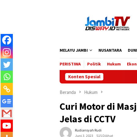
Loncat
ke
konten
MELAYU JAMBI
NUSANTARA
DUN
PERISTIWA
Politik
Hukum
Ekon
Konten Spesial
Beranda
Hukum
Curi Motor di Masj
Jelas di CCTV
Rudiansyah Rudi
Juni 3, 2023
515 Dilihat