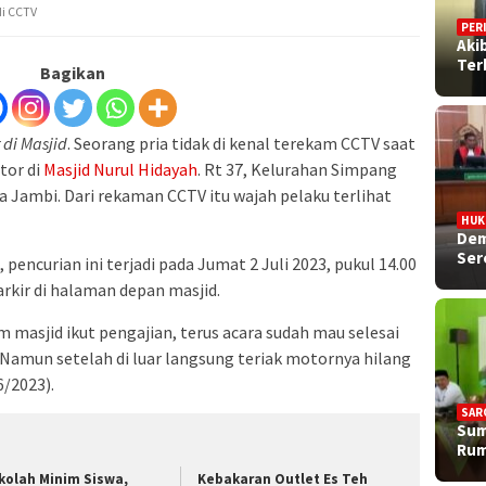
di CCTV
PER
Aki
Ter
Bagikan
 di Masjid
. Seorang pria tidak di kenal terekam CCTV saat
tor di
Masjid Nurul Hidayah
. Rt 37, Kelurahan Simpang
Jambi. Dari rekaman CCTV itu wajah pelaku terlihat
HU
Dem
Ser
encurian ini terjadi pada Jumat 2 Juli 2023, pukul 14.00
arkir di halaman depan masjid.
m masjid ikut pengajian, terus acara sudah mau selesai
Namun setelah di luar langsung teriak motornya hilang
6/2023).
SAR
Sum
Rum
kolah Minim Siswa,
Kebakaran Outlet Es Teh