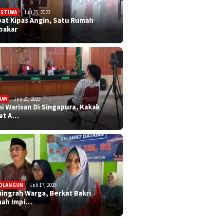
ISTIWA
Juli 25, 2023
bat Kipas Angin, Satu Rumah
bakar
KUM
Juli 20, 2023
i Warisan Di Singapura, Kakak
et A…
OLANGUN
Juli 17, 2023
ingrah Warga, Berkat Bakri
ah Impi…