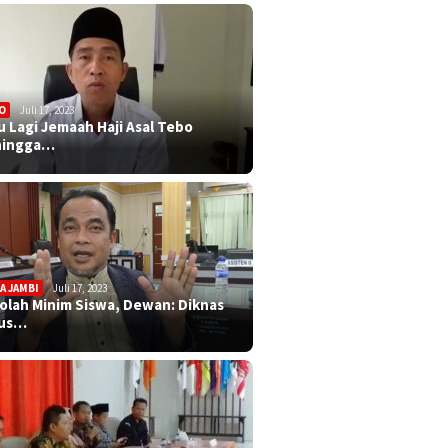
O
Juli 17, 2023
u Lagi Jemaah Haji Asal Tebo
ningga…
A JAMBI
Juli 17, 2023
olah Minim Siswa, Dewan: Diknas
rus…