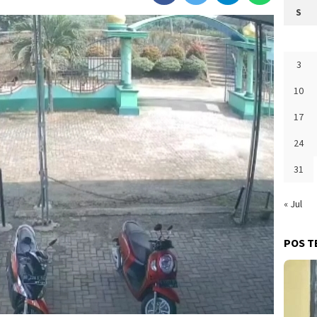
S
3
10
17
24
31
« Jul
POS T