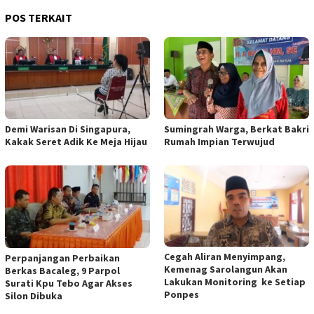
POS TERKAIT
Demi Warisan Di Singapura,
Sumingrah Warga, Berkat Bakri
Kakak Seret Adik Ke Meja Hijau
Rumah Impian Terwujud
Cegah Aliran Menyimpang,
Perpanjangan Perbaikan
Kemenag Sarolangun Akan
Berkas Bacaleg, 9 Parpol
Lakukan Monitoring ke Setiap
Surati Kpu Tebo Agar Akses
Ponpes
Silon Dibuka