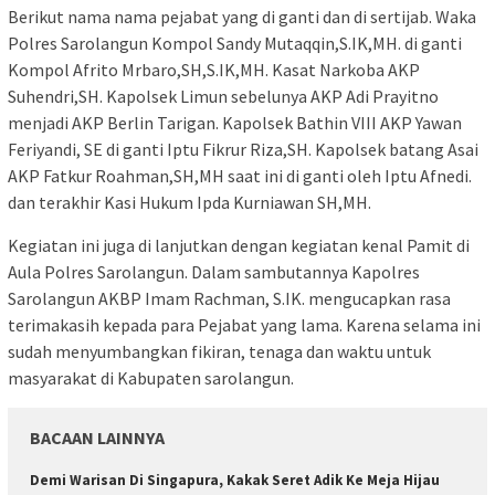
Berikut nama nama pejabat yang di ganti dan di sertijab. Waka
Polres Sarolangun Kompol Sandy Mutaqqin,S.IK,MH. di ganti
Kompol Afrito Mrbaro,SH,S.IK,MH. Kasat Narkoba AKP
Suhendri,SH. Kapolsek Limun sebelunya AKP Adi Prayitno
menjadi AKP Berlin Tarigan. Kapolsek Bathin VIII AKP Yawan
Feriyandi, SE di ganti Iptu Fikrur Riza,SH. Kapolsek batang Asai
AKP Fatkur Roahman,SH,MH saat ini di ganti oleh Iptu Afnedi.
dan terakhir Kasi Hukum Ipda Kurniawan SH,MH.
Kegiatan ini juga di lanjutkan dengan kegiatan kenal Pamit di
Aula Polres Sarolangun. Dalam sambutannya Kapolres
Sarolangun AKBP Imam Rachman, S.IK. mengucapkan rasa
terimakasih kepada para Pejabat yang lama. Karena selama ini
sudah menyumbangkan fikiran, tenaga dan waktu untuk
masyarakat di Kabupaten sarolangun.
BACAAN LAINNYA
Demi Warisan Di Singapura, Kakak Seret Adik Ke Meja Hijau