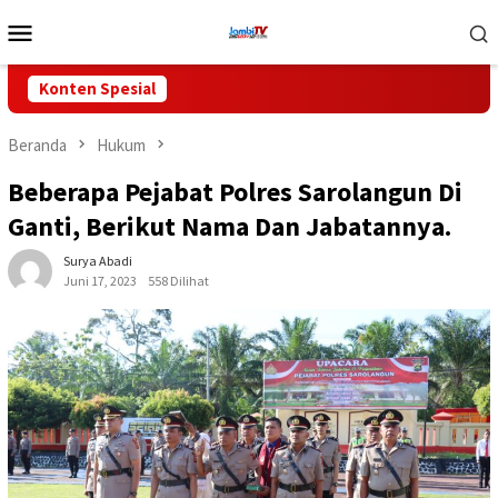
Loncat
Menu
ke
Mobile
konten
Konten Spesial
Beranda
Hukum
Beberapa Pejabat Polres Sarolangun Di
Ganti, Berikut Nama Dan Jabatannya.
Surya Abadi
Juni 17, 2023
558 Dilihat