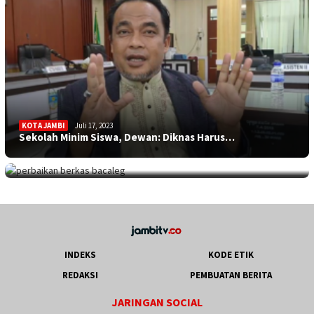
KOTA JAMBI
Juli 17, 2023
Sekolah Minim Siswa, Dewan: Diknas Harus…
JAMBITV
,
POLITIK
,
TEBO
Juli 17, 2023
Perpanjangan Perbaikan Berkas Bacaleg, 9…
INDEKS
KODE ETIK
REDAKSI
PEMBUATAN BERITA
JARINGAN SOCIAL