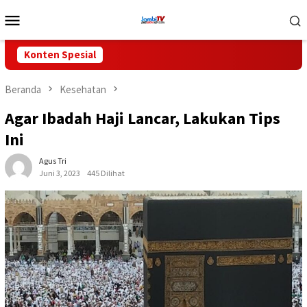
Loncat
Menu
ke
Mobile
konten
Konten Spesial
Beranda
Kesehatan
Agar Ibadah Haji Lancar, Lakukan Tips
Ini
Agus Tri
Juni 3, 2023
445 Dilihat