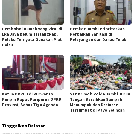
Pembobol Rumah yang Viral di
Pemkot Jambi Prioritaskan
Eka Jaya Belum Tertangkap,
Perbaikan Sanitasi di
Pelaku Ternyata Gunakan Plat
Pelayangan dan Danau Teluk
Palsu
Ketua DPRD Edi Purwanto
Sat Brimob Polda Jambi Turun
Pimpin Rapat Paripurna DPRD
Tangan Bersihkan Sampah
Provinsi, Bahas Tiga Agenda
Menumpuk dan Drainase
Tersumbat di Payo Selincah
Tinggalkan Balasan
Alamat email Anda tidak akan dipublikasikan.
Ruas yang wajib ditandai
*