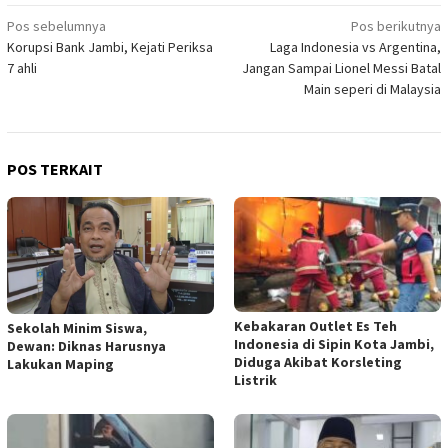
Navigasi
Pos sebelumnya
Pos berikutnya
Korupsi Bank Jambi, Kejati Periksa
Laga Indonesia vs Argentina,
pos
7 ahli
Jangan Sampai Lionel Messi Batal
Main seperi di Malaysia
POS TERKAIT
Kebakaran Outlet Es Teh
Sekolah Minim Siswa,
Indonesia di Sipin Kota Jambi,
Dewan: Diknas Harusnya
Diduga Akibat Korsleting
Lakukan Maping
Listrik