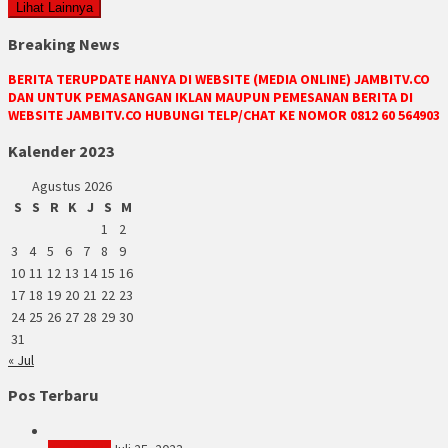
Lihat Lainnya
Breaking News
BERITA TERUPDATE HANYA DI WEBSITE (MEDIA ONLINE) JAMBITV.CO
DAN UNTUK PEMASANGAN IKLAN MAUPUN PEMESANAN BERITA DI
WEBSITE JAMBITV.CO HUBUNGI TELP/CHAT KE NOMOR 0812 60 564903
Kalender 2023
Agustus 2026
S
S
R
K
J
S
M
1
2
3
4
5
6
7
8
9
10
11
12
13
14
15
16
17
18
19
20
21
22
23
24
25
26
27
28
29
30
31
« Jul
Pos Terbaru