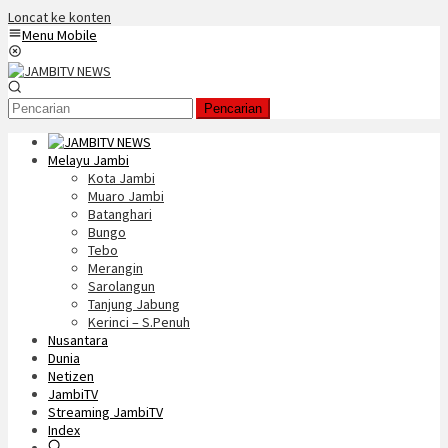
Loncat ke konten
Menu Mobile
Pencarian
Melayu Jambi
Kota Jambi
Muaro Jambi
Batanghari
Bungo
Tebo
Merangin
Sarolangun
Tanjung Jabung
Kerinci – S.Penuh
Nusantara
Dunia
Netizen
JambiTV
Streaming JambiTV
Index