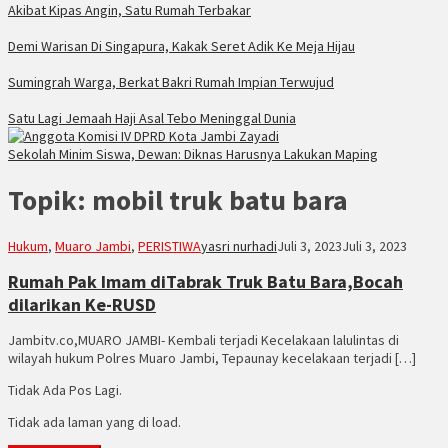
Akibat Kipas Angin, Satu Rumah Terbakar
Demi Warisan Di Singapura, Kakak Seret Adik Ke Meja Hijau
Sumingrah Warga, Berkat Bakri Rumah Impian Terwujud
Satu Lagi Jemaah Haji Asal Tebo Meninggal Dunia
Sekolah Minim Siswa, Dewan: Diknas Harusnya Lakukan Maping
Topik:
mobil truk batu bara
Hukum
,
Muaro Jambi
,
PERISTIWA
yasri nurhadi
Juli 3, 2023
Juli 3, 2023
Rumah Pak Imam diTabrak Truk Batu Bara,Bocah
dilarikan Ke-RUSD
Jambitv.co,MUARO JAMBI- Kembali terjadi Kecelakaan lalulintas di
wilayah hukum Polres Muaro Jambi, Tepaunay kecelakaan terjadi […]
Tidak Ada Pos Lagi.
Tidak ada laman yang di load.