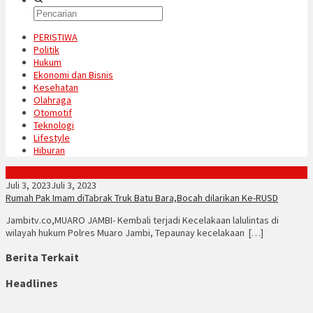
PERISTIWA
Politik
Hukum
Ekonomi dan Bisnis
Kesehatan
Olahraga
Otomotif
Teknologi
Lifestyle
Hiburan
Konten Spesial
Juli 3, 2023
Juli 3, 2023
Rumah Pak Imam diTabrak Truk Batu Bara,Bocah dilarikan Ke-RUSD
Jambitv.co,MUARO JAMBI- Kembali terjadi Kecelakaan lalulintas di
wilayah hukum Polres Muaro Jambi, Tepaunay kecelakaan […]
Berita Terkait
Headlines