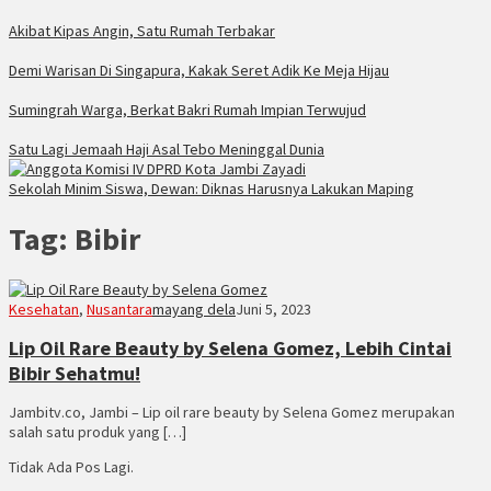
Akibat Kipas Angin, Satu Rumah Terbakar
Demi Warisan Di Singapura, Kakak Seret Adik Ke Meja Hijau
Sumingrah Warga, Berkat Bakri Rumah Impian Terwujud
Satu Lagi Jemaah Haji Asal Tebo Meninggal Dunia
Sekolah Minim Siswa, Dewan: Diknas Harusnya Lakukan Maping
Tag:
Bibir
Kesehatan
,
Nusantara
mayang dela
Juni 5, 2023
Lip Oil Rare Beauty by Selena Gomez, Lebih Cintai
Bibir Sehatmu!
Jambitv.co, Jambi – Lip oil rare beauty by Selena Gomez merupakan
salah satu produk yang […]
Tidak Ada Pos Lagi.