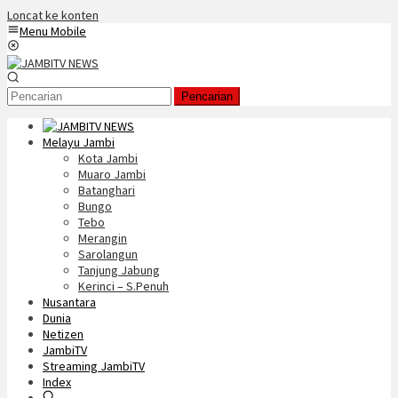
Loncat ke konten
Menu Mobile
Pencarian
Melayu Jambi
Kota Jambi
Muaro Jambi
Batanghari
Bungo
Tebo
Merangin
Sarolangun
Tanjung Jabung
Kerinci – S.Penuh
Nusantara
Dunia
Netizen
JambiTV
Streaming JambiTV
Index