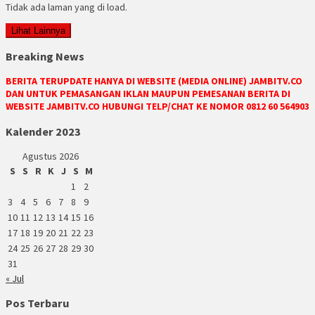
Tidak ada laman yang di load.
Lihat Lainnya
Breaking News
BERITA TERUPDATE HANYA DI WEBSITE (MEDIA ONLINE) JAMBITV.CO
DAN UNTUK PEMASANGAN IKLAN MAUPUN PEMESANAN BERITA DI
WEBSITE JAMBITV.CO HUBUNGI TELP/CHAT KE NOMOR 0812 60 564903
Kalender 2023
Agustus 2026
S
S
R
K
J
S
M
1
2
3
4
5
6
7
8
9
10
11
12
13
14
15
16
17
18
19
20
21
22
23
24
25
26
27
28
29
30
31
« Jul
Pos Terbaru