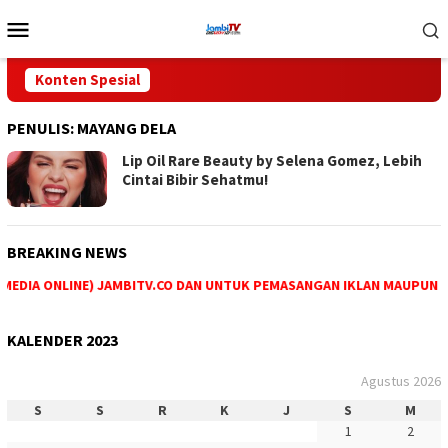
Loncat
Menu
ke
Mobile
konten
Konten Spesial
PENULIS:
MAYANG DELA
Lip Oil Rare Beauty by Selena Gomez, Lebih
Cintai Bibir Sehatmu!
BREAKING NEWS
EDIA ONLINE) JAMBITV.CO DAN UNTUK PEMASANGAN IKLAN MAUPUN PEM
KALENDER 2023
Agustus 2026
S
S
R
K
J
S
M
1
2