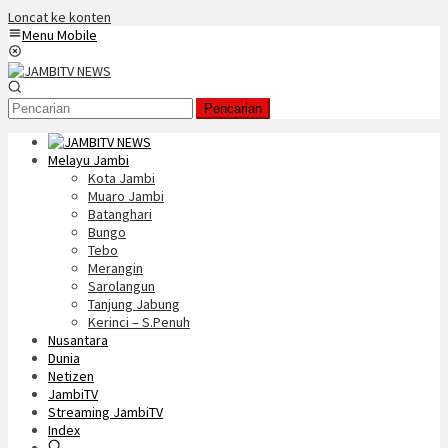
Loncat ke konten
Menu Mobile
Pencarian
Melayu Jambi
Kota Jambi
Muaro Jambi
Batanghari
Bungo
Tebo
Merangin
Sarolangun
Tanjung Jabung
Kerinci – S.Penuh
Nusantara
Dunia
Netizen
JambiTV
Streaming JambiTV
Index