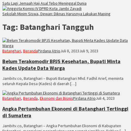
Satu Lagi Jemaah Haji Asal Tebo Meninggal Dunia
Sekolah Minim Siswa, Dewan: Diknas Harusnya Lakukan Maping
Tag:
Batanghari Tangguh
Batanghari
,
Beranda
Pirdana Atrio
Juli 8, 2023
Juli 9, 2023
Belum Terakomodir BPJS Kesehatan, Bupati Minta
Kades Update Data Warga
Jambitv.co, Batanghari – Bupati Batanghari Mhd. Fadhil Arief, meminta
seluruh Kepala Desa (Kades) di daerah […]
Batanghari
,
Beranda
,
Ekonomi dan Bisnis
Pirdana Atrio
Juli 4, 2023
Angka Pertumbuhan Ekonomi di Batanghari Tertinggi
di Sumatera
Jambitv.co, Batanghari – Angka Pertumbuhan Ekonomi di Kabupaten
Batanghari, mengalami peningkatan yang sangat signifikan. Bahkan […]