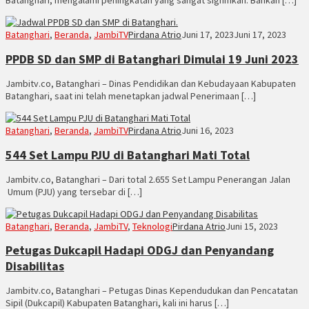
Batanghari
,
Beranda
,
JambiTV
Pirdana Atrio
Juni 17, 2023
Juni 17, 2023
PPDB SD dan SMP di Batanghari Dimulai 19 Juni 2023
Jambitv.co, Batanghari – Dinas Pendidikan dan Kebudayaan Kabupaten
Batanghari, saat ini telah menetapkan jadwal Penerimaan […]
Batanghari
,
Beranda
,
JambiTV
Pirdana Atrio
Juni 16, 2023
544 Set Lampu PJU di Batanghari Mati Total
Jambitv.co, Batanghari – Dari total 2.655 Set Lampu Penerangan Jalan
Umum (PJU) yang tersebar di […]
Batanghari
,
Beranda
,
JambiTV
,
Teknologi
Pirdana Atrio
Juni 15, 2023
Petugas Dukcapil Hadapi ODGJ dan Penyandang
Disabilitas
Jambitv.co, Batanghari – Petugas Dinas Kependudukan dan Pencatatan
Sipil (Dukcapil) Kabupaten Batanghari, kali ini harus […]