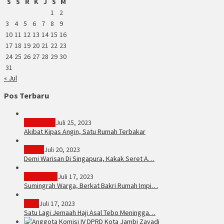
S
S
R
K
J
S
M
1
2
3
4
5
6
7
8
9
10
11
12
13
14
15
16
17
18
19
20
21
22
23
24
25
26
27
28
29
30
31
« Jul
Pos Terbaru
PERISTIWA
Juli 25, 2023
Akibat Kipas Angin, Satu Rumah Terbakar
Hukum
Juli 20, 2023
Demi Warisan Di Singapura, Kakak Seret A…
Sarolangun
Juli 17, 2023
Sumingrah Warga, Berkat Bakri Rumah Impi…
Tebo
Juli 17, 2023
Satu Lagi Jemaah Haji Asal Tebo Meningga…