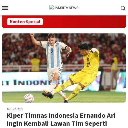
Loncat
Menu
ke
Mobile
konten
Konten Spesial
Juni 22, 2023
Kiper Timnas Indonesia Ernando Ari
Ingin Kembali Lawan Tim Seperti