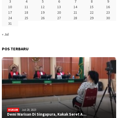
3
4
5
6
7
8
9
10
11
12
13
14
15
16
17
18
19
20
21
22
23
24
25
26
27
28
29
30
31
« Jul
PERISTIWA
Juli 25, 2023
Akibat Kipas Angin, Satu Rumah Terbakar
POS TERBARU
HUKUM
Juli 20, 2023
SAROLANGUN
Juli 17, 2023
Demi Warisan Di Singapura, Kakak Seret A…
Sumingrah Warga, Berkat Bakri Rumah Impi…