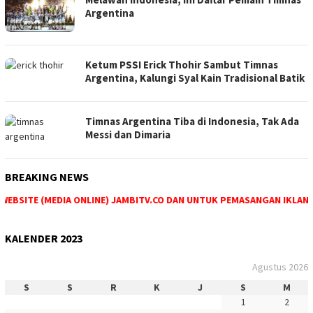
Argentina
Ketum PSSI Erick Thohir Sambut Timnas
Argentina, Kalungi Syal Kain Tradisional Batik
Timnas Argentina Tiba di Indonesia, Tak Ada
Messi dan Dimaria
BREAKING NEWS
EBSITE (MEDIA ONLINE) JAMBITV.CO DAN UNTUK PEMASANGAN IKLAN M
KALENDER 2023
Agustus 2026
S
S
R
K
J
S
M
1
2