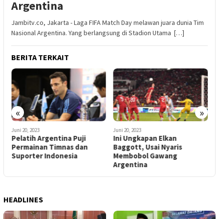
Argentina
Jambitv.co, Jakarta - Laga FIFA Match Day melawan juara dunia Tim
Nasional Argentina. Yang berlangsung di Stadion Utama […]
BERITA TERKAIT
«
»
Juni 20, 2023
Juni 20, 2023
J
Pelatih Argentina Puji
Ini Ungkapan Elkan
D
Permainan Timnas dan
Baggott, Usai Nyaris
P
Suporter Indonesia
Membobol Gawang
L
Argentina
HEADLINES