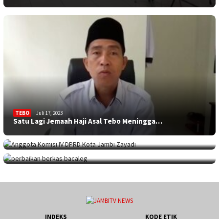
TEBO
Juli 17, 2023
Satu Lagi Jemaah Haji Asal Tebo Meningga…
KOTA JAMBI
Juli 17, 2023
Sekolah Minim Siswa, Dewan: Diknas Harus…
JAMBITV
,
POLITIK
,
TEBO
Juli 17, 2023
Perpanjangan Perbaikan Berkas Bacaleg, 9…
INDEKS
KODE ETIK