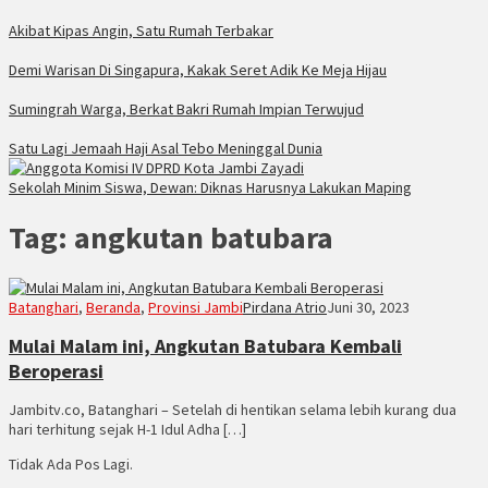
Akibat Kipas Angin, Satu Rumah Terbakar
Demi Warisan Di Singapura, Kakak Seret Adik Ke Meja Hijau
Sumingrah Warga, Berkat Bakri Rumah Impian Terwujud
Satu Lagi Jemaah Haji Asal Tebo Meninggal Dunia
Sekolah Minim Siswa, Dewan: Diknas Harusnya Lakukan Maping
Tag:
angkutan batubara
Batanghari
,
Beranda
,
Provinsi Jambi
Pirdana Atrio
Juni 30, 2023
Mulai Malam ini, Angkutan Batubara Kembali
Beroperasi
Jambitv.co, Batanghari – Setelah di hentikan selama lebih kurang dua
hari terhitung sejak H-1 Idul Adha […]
Tidak Ada Pos Lagi.