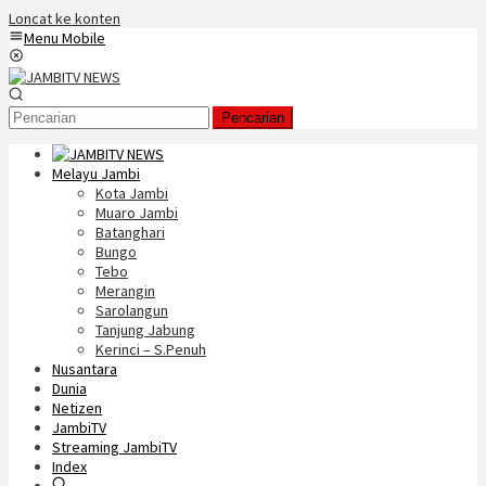
Loncat ke konten
Menu Mobile
Pencarian
Melayu Jambi
Kota Jambi
Muaro Jambi
Batanghari
Bungo
Tebo
Merangin
Sarolangun
Tanjung Jabung
Kerinci – S.Penuh
Nusantara
Dunia
Netizen
JambiTV
Streaming JambiTV
Index