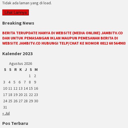
Tidak ada laman yang di load.
Lihat Lainnya
Breaking News
BERITA TERUPDATE HANYA DI WEBSITE (MEDIA ONLINE) JAMBITV.CO
DAN UNTUK PEMASANGAN IKLAN MAUPUN PEMESANAN BERITA DI
WEBSITE JAMBITV.CO HUBUNGI TELP/CHAT KE NOMOR 0812 60 564903
Kalender 2023
Agustus 2026
S
S
R
K
J
S
M
1
2
3
4
5
6
7
8
9
10
11
12
13
14
15
16
17
18
19
20
21
22
23
24
25
26
27
28
29
30
31
« Jul
Pos Terbaru